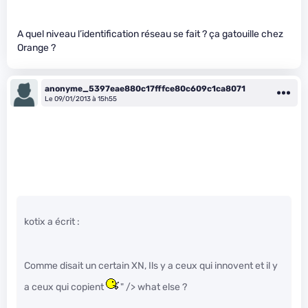
A quel niveau l’identification réseau se fait ? ça gatouille chez
Orange ?
anonyme_5397eae880c17fffce80c609c1ca8071
Le 09/01/2013 à 15h55
kotix a écrit :
Comme disait un certain XN, Ils y a ceux qui innovent et il y
a ceux qui copient
" /> what else ?