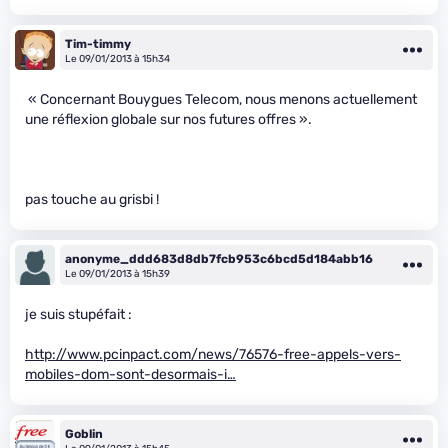
Tim-timmy
Le 09/01/2013 à 15h34
« Concernant Bouygues Telecom, nous menons actuellement
une réflexion globale sur nos futures offres ».
pas touche au grisbi !
anonyme_ddd683d8db7fcb953c6bcd5d184abb16
Le 09/01/2013 à 15h39
je suis stupéfait :
http://www.pcinpact.com/news/76576-free-appels-vers-
mobiles-dom-sont-desormais-i…
Goblin