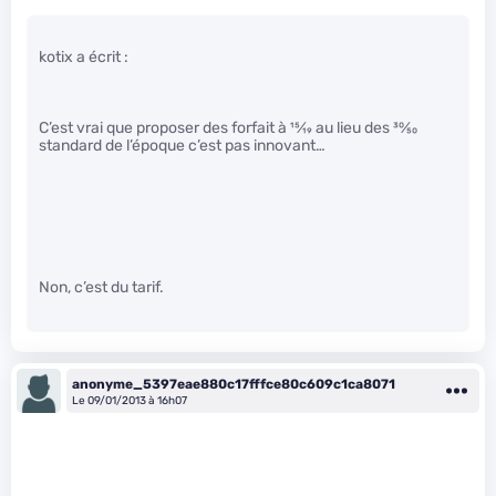
kotix a écrit :
C’est vrai que proposer des forfait à
15
⁄
19
au lieu des
30
⁄
50
standard de l’époque c’est pas innovant…
Non, c’est du tarif.
anonyme_5397eae880c17fffce80c609c1ca8071
Le 09/01/2013 à 16h07