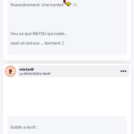
financièrement. Une honte!!
" />
heu ya que B&YOU qui copie…
sosh et red eux … dorment :(
misterB
Le 09/01/2013 à 15h47
Goblin a écrit :