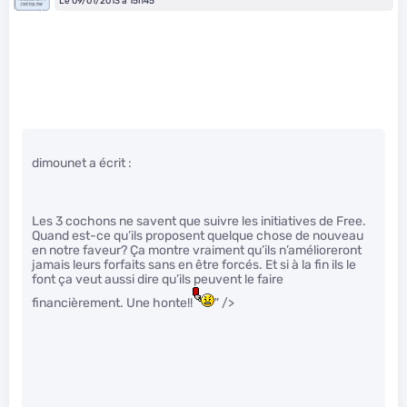
Le 09/01/2013 à 15h45
dimounet a écrit :
Les 3 cochons ne savent que suivre les initiatives de Free.
Quand est-ce qu’ils proposent quelque chose de nouveau
en notre faveur? Ça montre vraiment qu’ils n’amélioreront
jamais leurs forfaits sans en être forcés. Et si à la fin ils le
font ça veut aussi dire qu’ils peuvent le faire
financièrement. Une honte!!
" />