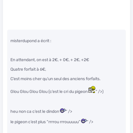
misterdupond a écrit :
En attendant, on est à 2€, + 0€, + 2€, +2€
Quatre forfait à 6€,
C’est moins cher qu’un seul des anciens forfaits.
Glou Glou Glou Glou (c’est le cri du pigeon
" />)
heu non ca c’est le dindon
" />
le pigeon c’est plus “rrrrou rrrouuuuu”
" />