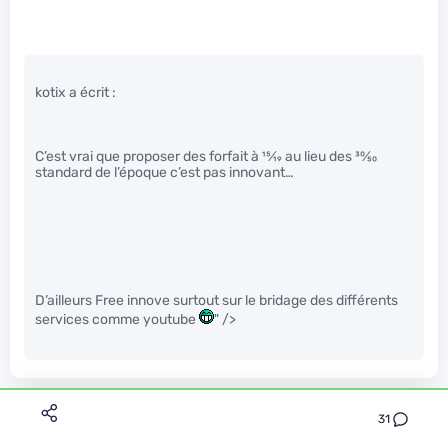
kotix a écrit :
C’est vrai que proposer des forfait à
15
⁄
19
au lieu des
30
⁄
50
standard de l’époque c’est pas innovant…
D’ailleurs Free innove surtout sur le bridage des différents
services comme youtube
" />
will31
31
Le 09/01/2013 à 16h11