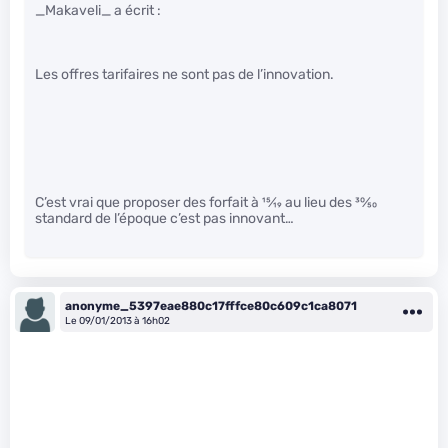
_Makaveli_ a écrit :
Les offres tarifaires ne sont pas de l’innovation.
C’est vrai que proposer des forfait à
15
⁄
19
au lieu des
30
⁄
50
standard de l’époque c’est pas innovant…
anonyme_5397eae880c17fffce80c609c1ca8071
Le 09/01/2013 à 16h02