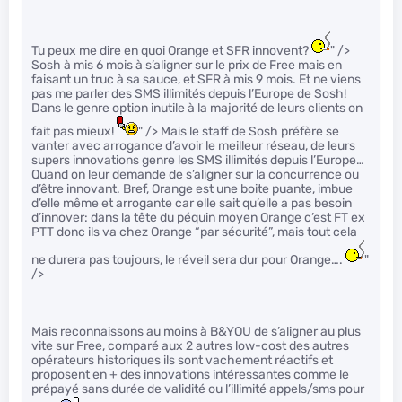
Tu peux me dire en quoi Orange et SFR innovent?
" />
Sosh à mis 6 mois à s’aligner sur le prix de Free mais en
faisant un truc à sa sauce, et SFR à mis 9 mois. Et ne viens
pas me parler des SMS illimités depuis l’Europe de Sosh!
Dans le genre option inutile à la majorité de leurs clients on
fait pas mieux!
" /> Mais le staff de Sosh préfère se
vanter avec arrogance d’avoir le meilleur réseau, de leurs
supers innovations genre les SMS illimités depuis l’Europe…
Quand on leur demande de s’aligner sur la concurrence ou
d’être innovant. Bref, Orange est une boite puante, imbue
d’elle même et arrogante car elle sait qu’elle a pas besoin
d’innover: dans la tête du péquin moyen Orange c’est FT ex
PTT donc ils va chez Orange “par sécurité”, mais tout cela
ne durera pas toujours, le réveil sera dur pour Orange….
"
/>
Mais reconnaissons au moins à B&YOU de s’aligner au plus
vite sur Free, comparé aux 2 autres low-cost des autres
opérateurs historiques ils sont vachement réactifs et
proposent en + des innovations intéressantes comme le
prépayé sans durée de validité ou l’illimité appels/sms pour