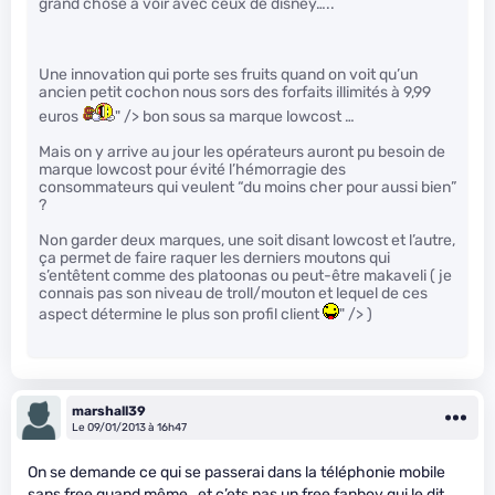
grand chose à voir avec ceux de disney…..
Une innovation qui porte ses fruits quand on voit qu’un
ancien petit cochon nous sors des forfaits illimités à 9,99
euros
" /> bon sous sa marque lowcost …
Mais on y arrive au jour les opérateurs auront pu besoin de
marque lowcost pour évité l’hémorragie des
consommateurs qui veulent “du moins cher pour aussi bien”
?
Non garder deux marques, une soit disant lowcost et l’autre,
ça permet de faire raquer les derniers moutons qui
s’entêtent comme des platoonas ou peut-être makaveli ( je
connais pas son niveau de troll/mouton et lequel de ces
aspect détermine le plus son profil client
" /> )
marshall39
Le 09/01/2013 à 16h47
On se demande ce qui se passerai dans la téléphonie mobile
sans free quand même…et c’ets pas un free fanboy qui le dit ,