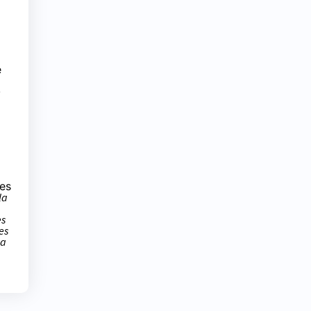
e
e
res
la
es
es
 a