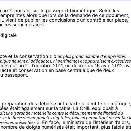
n arrêt portant sur le passeport biométrique. Selon les
 empreintes alors que lors de la demande de ce document, 
L vient de publier les conclusions d’un contrôle sur place,
onnées surnuméraires.
ecte et la conservation « d
’un plus grand nombre d’empreintes
onique ne sont ni adéquates, ni pertinentes et apparaissent excessives
rès cet arrêt d’octobre 2011, un décret du 16 avril 2012 ava
collecte et conservation en base centrale que de deux
du passeport.
a préparation des débats sur la carte d’identité biométrique
ées était également sur la table.
La CNIL expliquait
à
rait une garantie matérielle contre le détournement de finalité du
sur la base des empreintes digitales, tout en permettant de vérifier l
preintes présentées
». En face, le ministre de l’Intérieur d’alors,
nombre de doigts numérisés était important, plus faible éta