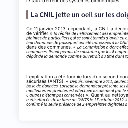
le taux d’erreur des systèmes biométriques.
La CNIL jette un oeil sur les d
Ce 11 janvier 2013, cependant, la CNIL a décidé
de vérifier «
la réalité de l'effacement des empreinte
plaintes de particuliers qui se sont étonnés d'avoir eu 
leur demande de passeport ont été adressées à la CNI
dans des communes. «
La Commission a donc effec
communes. Ils ont permis de constater que les 8 emprein
dépôt de la demande comme au retrait du titre dans to
L’explication a été fournie lors d’un second con
sécurisés (ANTS). «
Depuis novembre 2011, seules 2 
base de données. Lorsque le demandeur présente ses 8 
meilleures empreintes est effectuée localement par le s
6 autres n'étant pas conservées
». Quant au nettoya
a été effacée de la base de l'ANTS le 17 octobre 2012
»
confirmé la seule présence de 2 empreintes digitales 