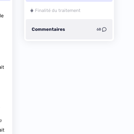
Finalité du traitement
le
Commentaires
68
it
,
a
it