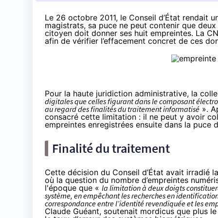
Le 26 octobre 2011, le Conseil d’État rendait u
magistrats, sa puce ne peut contenir que deux
citoyen doit donner ses huit empreintes. La CNI
afin de vérifier l’effacement concret de ces d
Pour la haute juridiction administrative, la coll
digitales que celles figurant dans le composant électr
au regard des finalités du traitement informatisé
». Ap
consacré cette limitation : il ne peut y avoir 
empreintes enregistrées ensuite dans la puce 
Finalité du traitement
Cette décision du Conseil d’État avait irradié l
où la question du nombre d’empreintes numéris
l'époque que «
la limitation à deux doigts constitue
système, en empêchant les recherches en identification 
correspondance entre l’identité revendiquée et les em
Claude Guéant, soutenait mordicus que plus le 