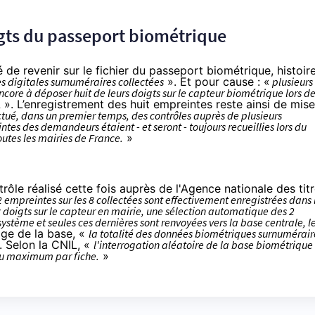
oigts du passeport biométrique
 de revenir sur le fichier du passeport biométrique, histoir
s digitales surnuméraires collectées
». Et pour cause : «
plusieurs
encore à déposer huit de leurs doigts sur le capteur biométrique lors d
L
». L’enregistrement des huit empreintes reste ainsi de mise
tué, dans un premier temps, des contrôles auprès de plusieurs
tes des demandeurs étaient - et seront - toujours recueillies lors du
utes les mairies de France.
»
trôle réalisé cette fois auprès de l'Agence nationale des tit
empreintes sur les 8 collectées sont effectivement enregistrées dans 
doigts sur le capteur en mairie, une sélection automatique des 2
ystème et seules ces dernières sont renvoyées vers la base centrale, l
ge de la base, «
la totalité des données biométriques surnumérair
. Selon la CNIL, «
l'interrogation aléatoire de la base biométrique
au maximum par fiche.
»