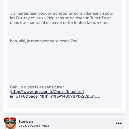
J’aimerais bien pouvoir acheter un écran dernier cri pour
les Blu-ray et jeux vidéo sans se coltiner un Tuner TV et
donc être contraint de payer cette foutue taxe, merde !
bon, allé, je réenclenche le mode Zen.
Bah… y a des télés sans tuner
:
http://www.amazon.fr/Jeux-Jouets/s?
ie=UTF8&page=1&rh=n%3A14059871%2Cp_n_…
turrican
Le 23/01/2013 à 19h25