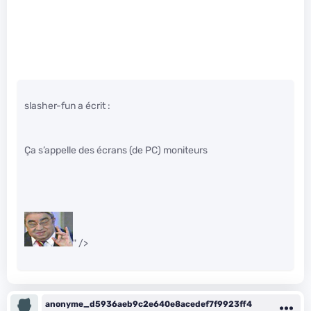
slasher-fun a écrit :
Ça s’appelle des écrans (de PC) moniteurs
" />
anonyme_d5936aeb9c2e640e8acedef7f9923ff4