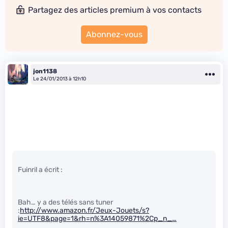
Partagez des articles premium à vos contacts
Abonnez-vous
jon1138
Le 24/01/2013 à 12h10
Fuinril a écrit :
Bah… y a des télés sans tuner
:
http://www.amazon.fr/Jeux-Jouets/s?
ie=UTF8&page=1&rh=n%3A14059871%2Cp_n_…