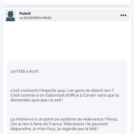
Fuinril
Le 23/01/2013 à 19h20
jon1138 a écrit :
c’est vraiment n’importe quoi. Les gens ne disent rien ?
C’est comme si on t’abonnait d’office à Canal+ sans que tu
demandes quoi que ce soit !
ça m’énerve à un point ce système de redevance ! Perso,
j’en ai rien à faire de France Télévisions ! Ils peuvent
disparaitre, je m’en fous, je regarde pas la télé !