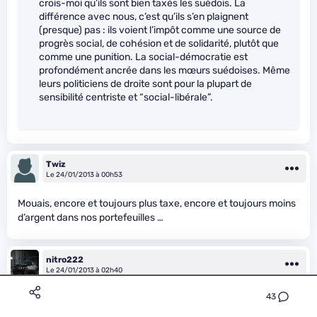
crois-moi qu’ils sont bien taxés les suédois. La
différence avec nous, c’est qu’ils s’en plaignent
(presque) pas : ils voient l’impôt comme une source de
progrès social, de cohésion et de solidarité, plutôt que
comme une punition. La social-démocratie est
profondément ancrée dans les mœurs suédoises. Même
leurs politiciens de droite sont pour la plupart de
sensibilité centriste et “social-libérale”.
Twiz
Le 24/01/2013 à 00h53
Mouais, encore et toujours plus taxe, encore et toujours moins
d’argent dans nos portefeuilles …
nitro222
Le 24/01/2013 à 02h40
43
On s’entend qu’on est tous écœurés des taxes et des impôts
élevés mais dans ce cas ci, il y a pas mal juste les “bidouilleurs”