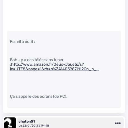
Fuinril a écrit :
Bah… y a des télés sans tuner
:
http://www.amazon.fr/Jeux-Jouets/s?
ie=UTF8&page=1&rh=n%3A14059871%2Cp_n_…
Ça s’appelle des écrans (de PC).
chaton51
Le 23/01/2013 à 19h48