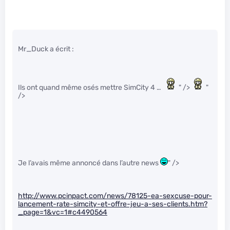
Mr_Duck a écrit :
Ils ont quand même osés mettre SimCity 4 …
" />
"
/>
Je l’avais même annoncé dans l’autre news
" />
http://www.pcinpact.com/news/78125-ea-sexcuse-pour-
lancement-rate-simcity-et-offre-jeu-a-ses-clients.htm?
_page=1&vc=1#c4490564