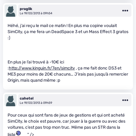
praglik
Le 19/03/2013 à 09h54
Héhé, j’ai reçu le mail ce matin ! En plus ma copine voulait
SimCity, ça me fera un DeadSpace 3 et un Mass Effect 3 gratos
:)
En plus je l’ai trouvé à -10€ ici
:
http://www.kinguin.fr/7en/simcity
, ça me fait donc DS3 et
ME3 pour moins de 20€ chacuns… J’irais pas jusqu’à remercier
Origin, mais quand même :p
cahetel
Le 19/03/2013 à 09h59
Pour ceux qui sont fans de jeux de gestions et qui ont acheté
SimCity, le choix est pauvre, car jouer à la guerre ou avec des
voitures, c’est pas trop mon truc. Même pas un STR dans la
liste
" />