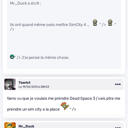
Mr_Duck a écrit :
Ils ont quand même osés mettre SimCity 4 …
" />
"
/>
" /> J’ai pensé la même chose.
Toorist
Le 19/03/2013 à 08h33
tiens vu que je voulais me prendre Dead Space 3 j’vais ptre me
prendre un sim city a la place
" />
Mr_Duck