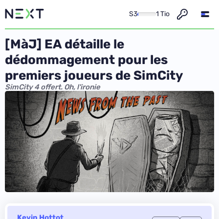
S3
1 Tio
[MàJ] EA détaille le
dédommagement pour les
premiers joueurs de SimCity
SimCity 4 offert. Oh, l'ironie
Kevin Hottot