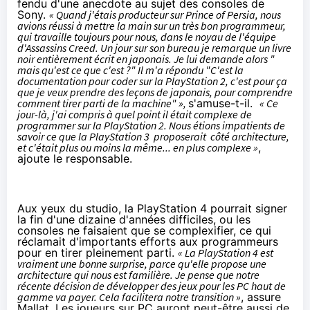
fendu d'une anecdote au sujet des consoles de
Sony.
« Quand j'étais producteur sur Prince of Persia, nous
avions réussi à mettre la main sur un très bon programmeur,
qui travaille toujours pour nous, dans le noyau de l'équipe
d'Assassins Creed. Un jour sur son bureau je remarque un livre
noir entièrement écrit en japonais. Je lui demande alors "
mais qu'est ce que c'est ?" Il m'a répondu "C'est la
documentation pour coder sur la PlayStation 2, c'est pour ça
que je veux prendre des leçons de japonais, pour comprendre
comment tirer parti de la machine" »,
s'amuse-t-il.
« Ce
jour-là, j'ai compris à quel point il était complexe de
programmer sur la PlayStation 2. Nous étions impatients de
savoir ce que la PlayStation 3 proposerait côté architecture,
et c'était plus ou moins la même... en plus complexe »
,
ajoute le responsable.
Aux yeux du studio, la PlayStation 4 pourrait signer
la fin d'une dizaine d'années difficiles, ou les
consoles ne faisaient que se complexifier, ce qui
réclamait d'importants efforts aux programmeurs
pour en tirer pleinement parti.
« La PlayStation 4 est
vraiment une bonne surprise, parce qu'elle propose une
architecture qui nous est familière. Je pense que notre
récente décision de développer des jeux pour les PC haut de
gamme va payer. Cela facilitera notre transition »
, assure
Mallat. Les joueurs sur PC auront peut-être aussi de