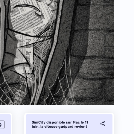
SimCity disponible sur Mac le 11
juin, la vitesse guépard revient