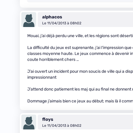
alphacos
Le 11/04/2013 à 08h02
Mouai, j’ai déjà perdu une ville, et les régions sont déser
La difficulté du jeux est suprenante, j’ai l’impression que
classes moyenne haute. Le jeux commence à devenir injou
coute horriblement chers …
J’ai ouvert un incident pour mon soucis de ville qui a disp
impressionnant
J’attend donc patiement les maj qui au final ne donnent r
Dommage j’aimais bien ce jeux au début; mais là il co
floys
Le 11/04/2013 à 08h02