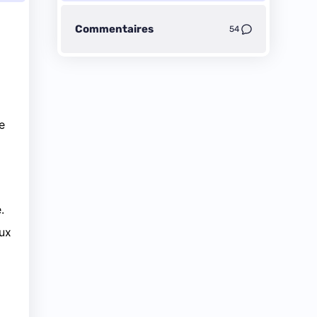
Commentaires
54
e
x
.
eux