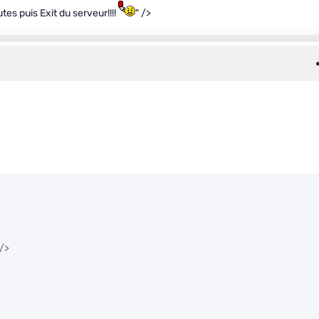
tes puis Exit du serveur!!!!
" />
 />