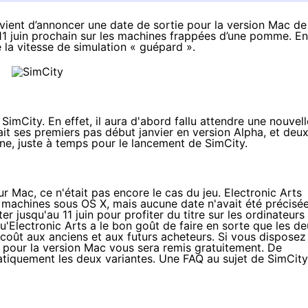
 vient d’annoncer une date de sortie pour la version Mac de
e 11 juin prochain sur les machines frappées d’une pomme. En
e la vitesse de simulation « guépard ».
SimCity. En effet, il aura d'abord fallu attendre une nouvell
ait ses premiers pas début janvier
en version Alpha
, et deu
gne, juste à temps pour le lancement de
SimCity
.
sur Mac, ce n'était pas encore le cas du jeu. Electronic Arts
s machines sous OS X, mais aucune date n'avait été précisée
er jusqu'au 11 juin pour profiter du titre sur les ordinateurs
lectronic Arts a le bon goût de faire en sorte que les d
coût aux anciens et aux futurs acheteurs. Si vous disposez
 pour la version Mac vous sera remis gratuitement. De
tiquement les deux variantes. Une FAQ au sujet de SimCity