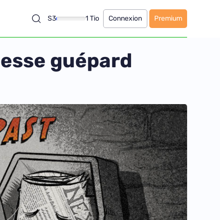
S3
1 Tio
Connexion
Premium
itesse guépard