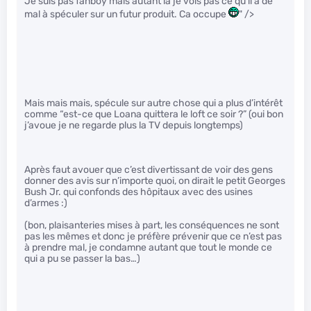
Je suis pas fanboy mais autant là je vois pas ce qu’il a de
mal à spéculer sur un futur produit. Ca occupe
" />
Mais mais mais, spécule sur autre chose qui a plus d’intérêt
comme “est-ce que Loana quittera le loft ce soir ?” (oui bon
j’avoue je ne regarde plus la TV depuis longtemps)
Après faut avouer que c’est divertissant de voir des gens
donner des avis sur n’importe quoi, on dirait le petit Georges
Bush Jr. qui confonds des hôpitaux avec des usines
d’armes :)
(bon, plaisanteries mises à part, les conséquences ne sont
pas les mêmes et donc je préfère prévenir que ce n’est pas
à prendre mal, je condamne autant que tout le monde ce
qui a pu se passer la bas…)