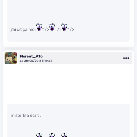
j’ai dit ça moi
" />
" />
" />
Florent_ATo
Le 28/05/2013 à 11h58
misterB a écrit :