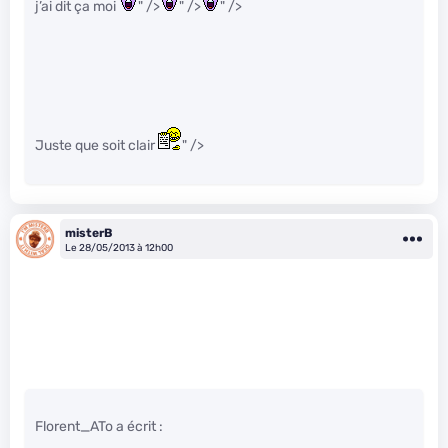
j’ai dit ça moi
" />
" />
" />
Juste que soit clair
" />
misterB
Le 28/05/2013 à 12h00
Florent_ATo a écrit :