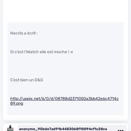
Necriis a écrit :
Si c’est l’iWatch elle est moche ! :x
C’est bien un D&G
http://uppix.net/6/0/d/08788d2371050a3bb42e6c4714c
89.png
anonyme_95bde7ad91b4483068f10094cf1c28ca