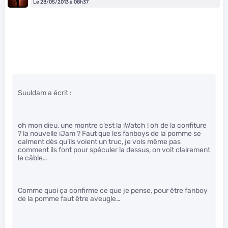
Le 28/05/2013 à 08h37
Suuldam a écrit :
oh mon dieu, une montre c’est la iWatch ! oh de la confiture
? la nouvelle iJam ? Faut que les fanboys de la pomme se
calment dès qu’ils voient un truc, je vois même pas
comment ils font pour spéculer la dessus, on voit clairement
le câble…
Comme quoi ça confirme ce que je pense, pour être fanboy
de la pomme faut être aveugle…