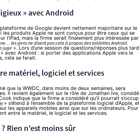
ligieux » avec Android
a plateforme de Google devient nettement majoritaire sur le
i les produits Apple ne sont conçus pour être ceux qui se
r l’iPad, mais la firme serait finalement plus intéressée par
nne… les gens ne disent pas cela à propos des
tablettes
Android.
e juge
». Lors d’une session de questions/réponses plus tard
» avec Android : si porter des applications Apple vers le
 cela se ferait.
e matériel, logiciel et services
irmé que la WWDC, dans moins de deux semaines, sera
s. Il revient également sur le rôle de Jonathan Ive, considé
ok indique que la firme a considéré qu’il pourrait s’occup
ny
» s’étend à l’ensemble de la plateforme logiciel d’Apple, et
r les appareils mobiles ainsi que sur les ordinateurs. Pour
t entre le matériel, le logiciel et les services.
 ? Rien n'est moins sûr