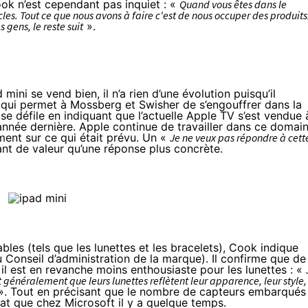
ok n’est cependant pas inquiet : «
Quand vous êtes dans le
s. Tout ce que nous avons à faire c'est de nous occuper des produits
s gens, le reste suit
».
d mini
se vend bien, il n’a rien d’une évolution puisqu’il
qui permet à Mossberg et Swisher de s’engouffrer dans la
 se défile en indiquant que l’actuelle Apple TV s’est vendue 
e année dernière. Apple continue de travailler dans ce domain
ent sur ce qui était prévu. Un «
Je ne veux pas répondre à cett
nt de valeur qu’une réponse plus concrète.
les (tels que les lunettes et les bracelets), Cook indique
du Conseil d’administration de la marque). Il confirme que de
l est en revanche moins enthousiaste pour les lunettes : «
t généralement que leurs lunettes reflètent leur apparence, leur style,
». Tout en précisant que le nombre de capteurs embarqués
at que chez Microsoft il y a quelque temps.