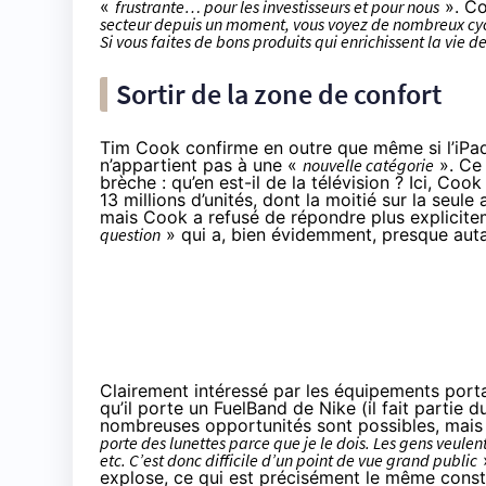
«
frustrante… pour les investisseurs et pour nous
». Co
secteur depuis un moment, vous voyez de nombreux cycle
Si vous faites de bons produits qui enrichissent la vie de
Sortir de la zone de confort
Tim Cook confirme en outre que même si l’
iPa
n’appartient pas à une «
nouvelle catégorie
». Ce 
brèche : qu’en est-il de
la télévision
? Ici, Cook
13 millions d’unités, dont la moitié sur la seul
mais Cook a refusé de répondre plus explicitem
question
» qui a, bien évidemment, presque auta
Clairement intéressé par les équipements portab
qu’il porte un FuelBand de Nike (il fait partie 
nombreuses opportunités sont possibles, mais i
porte des lunettes parce que je le dois. Les gens veulen
etc. C’est donc difficile d’un point de vue grand public
explose, ce qui est précisément le même const