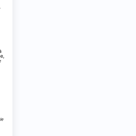
.
à
e,
e
Je