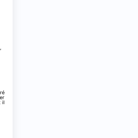
,
ré
er
 il