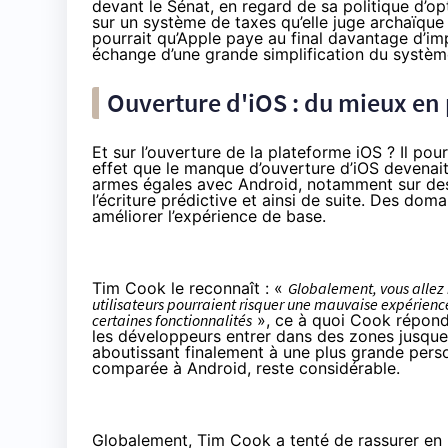
devant le Sénat, en regard de sa politique d’opt
sur un système de taxes qu’elle juge archaïque
pourrait qu’Apple paye au final davantage d’imp
échange d’une grande simplification du système
Ouverture d'iOS : du mieux en
Et sur l’ouverture de la plateforme iOS ? Il po
effet que le manque d’ouverture d’iOS devenait
armes égales avec Android, notamment sur des t
l’écriture prédictive et ainsi de suite. Des dom
améliorer l’expérience de base.
Tim Cook le reconnaît : «
Globalement, vous allez 
utilisateurs pourraient risquer une mauvaise expérienc
certaines fonctionnalités
», ce à quoi Cook répon
les développeurs entrer dans des zones jusque-là 
aboutissant finalement à une plus grande perso
comparée à Android, reste considérable.
Globalement, Tim Cook a tenté de rassurer en 