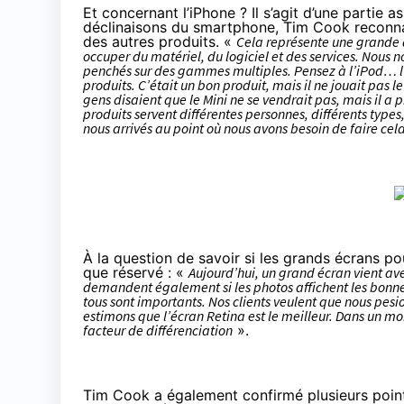
Et concernant l’iPhone ? Il s’agit d’une partie a
déclinaisons du smartphone, Tim Cook reconnait
des autres produits. «
Cela représente une grande 
occuper du matériel, du logiciel et des services. Nous
penchés sur des gammes multiples. Pensez à l’iPod… l’i
produits. C’était un bon produit, mais il ne jouait pas l
gens disaient que le Mini ne se vendrait pas, mais il a pr
produits servent différentes personnes, différents types
nous arrivés au point où nous avons besoin de faire cel
À la question de savoir si les grands écrans p
que réservé : «
Aujourd’hui, un grand écran vient ave
demandent également si les photos affichent les bonne
tous sont importants. Nos clients veulent que nous pesi
estimons que l’écran Retina est le meilleur. Dans un mo
facteur de différenciation
».
Tim Cook a également confirmé plusieurs points 