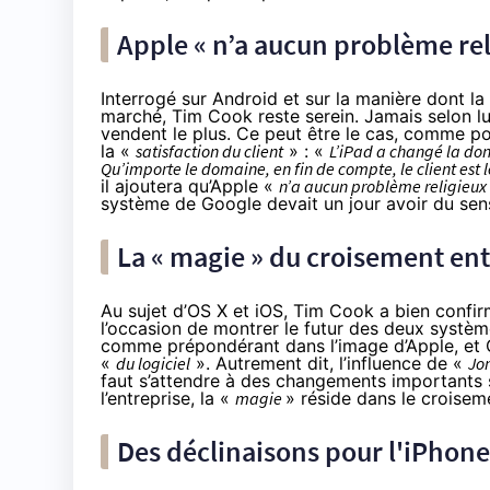
Apple « n’a aucun problème re
Interrogé sur Android et sur la manière dont l
marché, Tim Cook reste serein. Jamais selon lu
vendent le plus. Ce peut être le cas, comme pou
la «
satisfaction du client
» : «
L’iPad a changé la do
Qu’importe le domaine, en fin de compte, le client est l
il ajoutera qu’Apple «
n’a aucun problème religieux
système de Google devait un jour avoir du sens,
La « magie » du croisement entr
Au sujet d’OS X et iOS, Tim Cook a bien conf
l’occasion de montrer le futur des deux système
comme prépondérant dans l’image d’Apple, et Co
«
du logiciel
». Autrement dit, l’influence de «
Jo
faut s’attendre à des changements importants su
l’entreprise, la «
magie
» réside dans le croisemen
Des déclinaisons pour l'iPhone