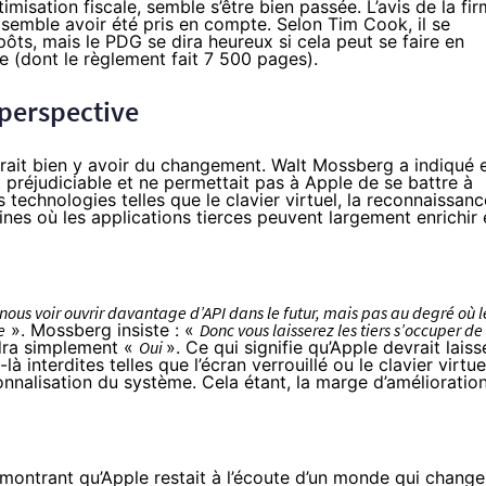
imisation fiscale, semble s’être bien passée. L’avis de la fi
 semble avoir été pris en compte. Selon Tim Cook, il se
ôts, mais le PDG se dira heureux si cela peut se faire en
 (dont le règlement fait 7 500 pages).
 perspective
urrait bien y avoir du changement. Walt Mossberg a indiqué 
 préjudiciable et ne permettait pas à Apple de se battre à
echnologies telles que le clavier virtuel, la reconnaissanc
aines où les applications tierces peuvent largement enrichir 
nous voir ouvrir davantage d’API dans le futur, mais pas au degré où l
e
». Mossberg insiste : «
Donc vous laisserez les tiers s’occuper de
dra simplement «
Oui
». Ce qui signifie qu’Apple devrait laiss
interdites telles que l’écran verrouillé ou le clavier virtue
nnalisation du système. Cela étant, la marge d’amélioration
montrant qu’Apple restait à l’écoute d’un monde qui change