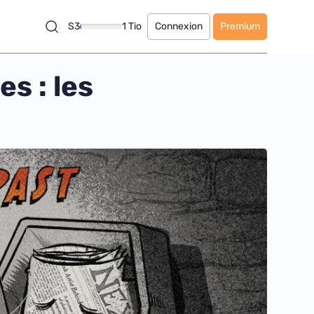
S3
1 Tio
Connexion
Premium
es : les