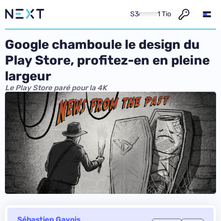
S3
1 Tio
Google chamboule le design du
Play Store, profitez-en en pleine
largeur
Le Play Store paré pour la 4K
Sébastien Gavois