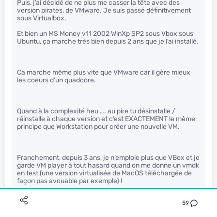
Puis, j’ai décidé de ne plus me casser la tête avec des
version pirates, de VMware. Je suis passé définitivement
sous Virtualbox.
Et bien un MS Money v11 2002 WinXp SP2 sous Vbox sous
Ubuntu, ça marche très bien depuis 2 ans que je l’ai installé.
Ca marche même plus vite que VMware car il gère mieux
les coeurs d’un quadcore.
Quand à la complexité heu …. au pire tu désinstalle /
réinstalle à chaque version et c’est EXACTEMENT le même
principe que Workstation pour créer une nouvelle VM.
Franchement, depuis 3 ans, je n’emploie plus que VBox et je
garde VM player à tout hasard quand on me donne un vmdk
en test (une version virtualisée de MacOS téléchargée de
façon pas avouable par exemple) !
59