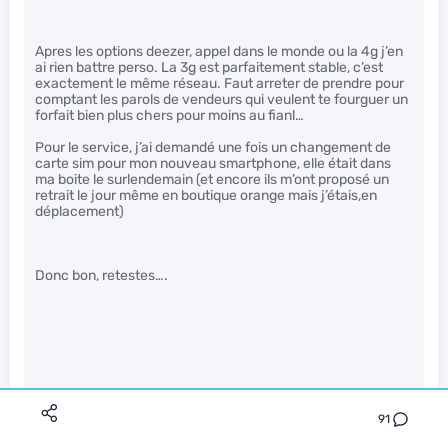
Apres les options deezer, appel dans le monde ou la 4g j’en
ai rien battre perso. La 3g est parfaitement stable, c’est
exactement le même réseau. Faut arreter de prendre pour
comptant les parols de vendeurs qui veulent te fourguer un
forfait bien plus chers pour moins au fianl…
Pour le service, j’ai demandé une fois un changement de
carte sim pour mon nouveau smartphone, elle était dans
ma boite le surlendemain (et encore ils m’ont proposé un
retrait le jour même en boutique orange mais j’étais,en
déplacement)
Donc bon, retestes….
Je ne préfère pas risquer. J’ai toujours besoin d’une
connexion de bonne qualité. Je dépanne beaucoup depuis
91
mon tel via controle à distance et quelque soit l’endroid où