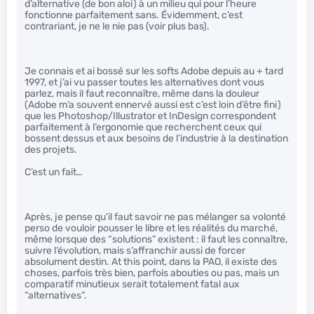
d’alternative (de bon aloi) à un milieu qui pour l’heure
fonctionne parfaitement sans. Évidemment, c’est
contrariant, je ne le nie pas (voir plus bas).
Je connais et ai bossé sur les softs Adobe depuis au + tard
1997, et j’ai vu passer toutes les alternatives dont vous
parlez, mais il faut reconnaître, même dans la douleur
(Adobe m’a souvent ennervé aussi est c’est loin d’être fini)
que les Photoshop/Illustrator et InDesign correspondent
parfaitement à l’ergonomie que recherchent ceux qui
bossent dessus et aux besoins de l’industrie à la destination
des projets.
C’est un fait…
Après, je pense qu’il faut savoir ne pas mélanger sa volonté
perso de vouloir pousser le libre et les réalités du marché,
même lorsque des “solutions” existent : il faut les connaître,
suivre l’évolution, mais s’affranchir aussi de forcer
absolument destin. At this point, dans la PAO, il existe des
choses, parfois très bien, parfois abouties ou pas, mais un
comparatif minutieux serait totalement fatal aux
“alternatives”.