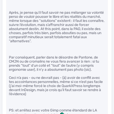
Après, je pense qu’il faut savoir ne pas mélanger sa volonté
perso de vouloir pousser le libre et les réalités du marché,
même lorsque des “solutions” existent : il faut les connaître,
suivre l’évolution, mais s’affranchir aussi de forcer
absolument destin. At this point, dans la PAO, il existe des
choses, parfois très bien, parfois abouties ou pas, mais un
comparatif minutieux serait totalement fatal aux
“alternatives”.
Par conséquent, parler dans le désordre de Pantone, de
CMJN ou de cromalins ne vous fera avancer à rien : si tu
prends “tout” d’un coté et “tout” de l’autre (y compris
ergonomie user), il n’y a absolument pas photo (sic).
Ceci n’a pas - ou ne devrait pas - (à) avoir de conflit avec
tes accointances personnelles, même si ce n’est pas facile
(j’ai moi-même forcé le choix de QuarkXPress longtemps
devant InDesign, mais je crois qu’il faut savoir se rendre à
l’évidence)
PS: et arrêtez avec votre Gimp comme étendard de LA