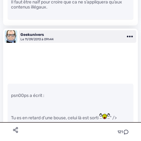
Il faut être naïf pour croire que ca ne s’appliquera qu’aux
contenus illégaux.
Geekunivers
Le 11/09/2013 à 09h44
psn00ps a écrit :
Tu es en retard d’une bouse, celui là est sorti
" />
121