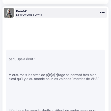
Cara62
Le 11/09/2013 à 09h41
psn00ps a écrit :
Mieux, mais les sites de p[ir]a[r]tage se portant très bien,
c’est qu’il y a du monde pour les voir ces “merdes de VHS”.
Il faut que les ayants droits arrêtent de croire avec leurs