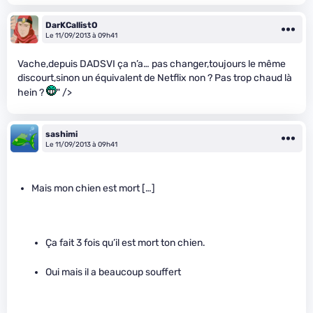
DarKCallistO
Le 11/09/2013 à 09h41
Vache,depuis DADSVI ça n’a… pas changer,toujours le même
discourt,sinon un équivalent de Netflix non ? Pas trop chaud là
hein ?
" />
sashimi
Le 11/09/2013 à 09h41
Mais mon chien est mort […]
Ça fait 3 fois qu’il est mort ton chien.
Oui mais il a beaucoup souffert