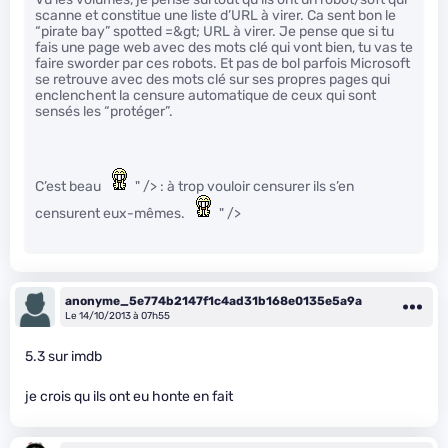
scanne et constitue une liste d’URL à virer. Ca sent bon le
“pirate bay” spotted =&gt; URL à virer. Je pense que si tu
fais une page web avec des mots clé qui vont bien, tu vas te
faire sworder par ces robots. Et pas de bol parfois Microsoft
se retrouve avec des mots clé sur ses propres pages qui
enclenchent la censure automatique de ceux qui sont
sensés les “protéger”.
C’est beau
" /> : à trop vouloir censurer ils s’en
censurent eux-mêmes.
" />
anonyme_5e774b2147f1c4ad31b168e0135e5a9a
Le 14/10/2013 à 07h55
5.3 sur imdb
je crois qu ils ont eu honte en fait