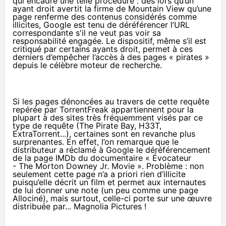
qui encadre une telle procédure : dès lors qu’un
ayant droit avertit la firme de Mountain View qu’une
page renferme des contenus considérés comme
illicites, Google est tenu de déréférencer l’URL
correspondante s'il ne veut pas voir sa
responsabilité engagée. Le dispositif,
même s’il est
critiqué par certains ayants droit
, permet à ces
derniers d’empêcher l’accès à des pages « pirates »
depuis le célèbre moteur de recherche.
Si les pages dénoncées au travers de cette requête
repérée par
TorrentFreak
appartiennent pour la
plupart à des sites très fréquemment visés par ce
type de requête (The Pirate Bay, H33T,
ExtraTorrent...), certaines sont en revanche plus
surprenantes. En effet, l’on remarque que le
distributeur a réclamé à Google le déréférencement
de la page IMDb du documentaire « Évocateur
- The Morton Downey Jr. Movie ». Problème : non
seulement cette page n’a a priori rien d’illicite
puisqu’elle décrit un film et permet aux internautes
de lui donner une note (un peu comme une page
Allociné), mais surtout, celle-ci porte sur une œuvre
distribuée par... Magnolia Pictures !