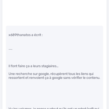
x689thanatos a écrit :
^^’
Il font faire ça a leurs stagiaires…
Une recherche sur google, récupèrent tous les liens qui
ressortent et renvoient ça à google sans vérifier le contenu.
Vu les volumes, je pense surtout qu’ils ont un robot/soft qui