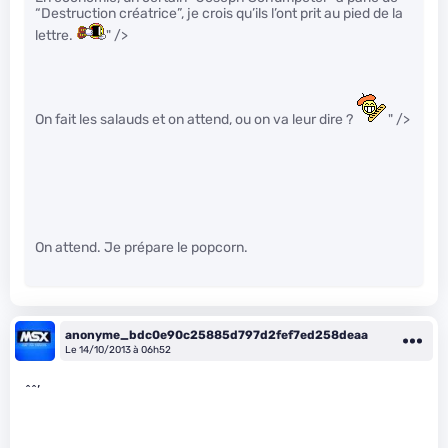
“Destruction créatrice”, je crois qu’ils l’ont prit au pied de la
lettre.
" />
On fait les salauds et on attend, ou on va leur dire ?
" />
On attend. Je prépare le popcorn.
anonyme_bdc0e90c25885d797d2fef7ed258deaa
Le 14/10/2013 à 06h52
^^’