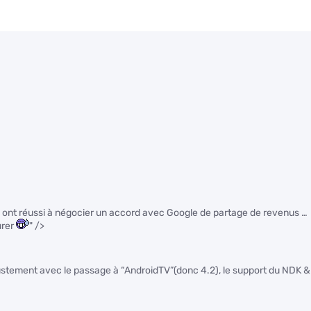
ils ont réussi à négocier un accord avec Google de partage de revenus …
urer
" />
justement avec le passage à “AndroidTV”(donc 4.2), le support du NDK &