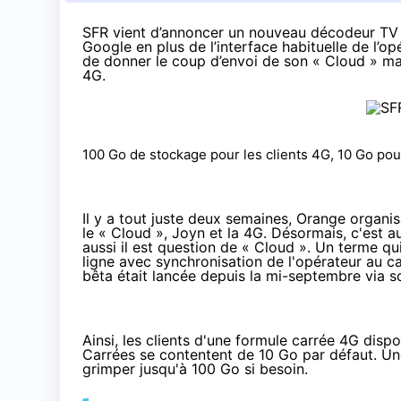
SFR vient d’annoncer un nouveau décodeur TV 
Google en plus de l’interface habituelle de l’op
de donner
le coup d’envoi de son « Cloud » ma
4G.
100 Go de stockage pour les clients
4G
, 10 Go pou
Il y a tout juste deux semaines
,
Orange
organisa
le « Cloud », Joyn et la
4G
. Désormais, c'est a
aussi il est question de « Cloud ». Un terme qu
ligne avec synchronisation de l'opérateur au c
bêta était lancée depuis la
mi-septembre
via so
Ainsi, les clients d'une formule carrée
4G
dispo
Carrées se contentent de 10 Go par défaut. U
grimper jusqu'à 100 Go si besoin.