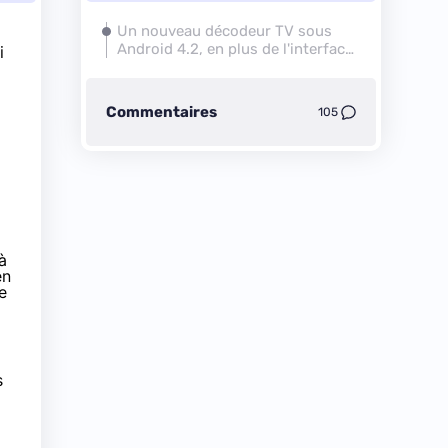
Un nouveau décodeur TV sous
Android 4.2, en plus de l'interface
i
habituelle
Commentaires
105
à
en
e
s