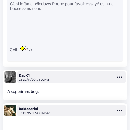
C’est infâme. Windows Phone pour l’avoir essayé est une
bouse sans nom.
Joli…
" />
DacK1
Le 20/11/2013 à 00h12
A supprimer, bug.
baldesarini
Le 20/11/2013 à 02h39