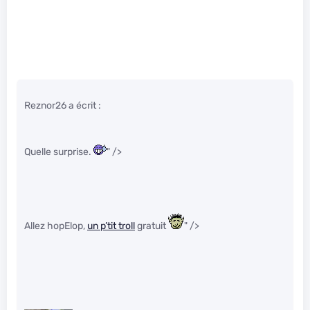
Reznor26 a écrit :
Quelle surprise.
" />
Allez hopElop,
un p’tit troll
gratuit
" />