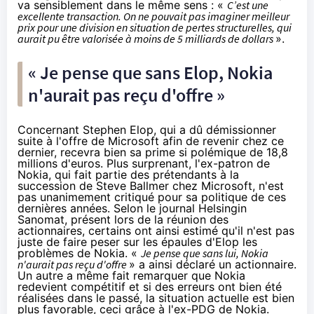
va sensiblement dans le même sens : «
C’est une
excellente transaction. On ne pouvait pas imaginer meilleur
prix pour une division en situation de pertes structurelles, qui
aurait pu être valorisée à moins de 5 milliards de dollars
».
« Je pense que sans Elop, Nokia
n'aurait pas reçu d'offre »
Concernant Stephen Elop, qui a dû démissionner
suite à l'offre de Microsoft afin de revenir chez ce
dernier, recevra bien
sa prime si polémique de 18,8
millions d'euros
. Plus surprenant, l'ex-patron de
Nokia, qui fait partie des prétendants à la
succession de Steve Ballmer chez Microsoft, n'est
pas unanimement critiqué pour sa politique de ces
dernières années. Selon le journal Helsingin
Sanomat, présent lors de la réunion des
actionnaires, certains ont ainsi estimé qu'il n'est pas
juste de faire peser sur les épaules d'Elop les
problèmes de Nokia. «
Je pense que sans lui, Nokia
n'aurait pas reçu d'offre
» a ainsi déclaré un actionnaire.
Un autre a même fait remarquer que Nokia
redevient compétitif et si des erreurs ont bien été
réalisées dans le passé, la situation actuelle est bien
plus favorable, ceci grâce à l'ex-PDG de Nokia.