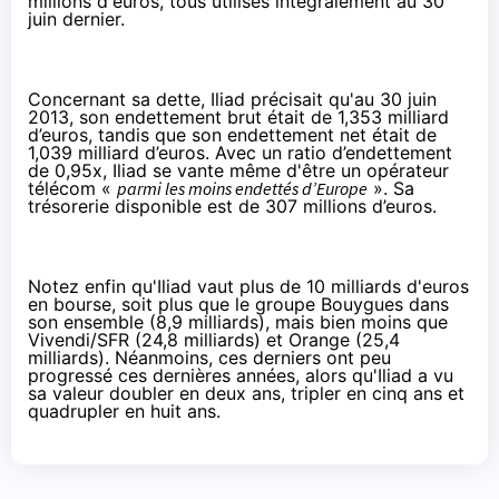
millions d'euros, tous utilisés intégralement
au 30
juin dernier
.
Concernant sa dette, Iliad précisait qu'au 30 juin
2013, son endettement brut était de 1,353 milliard
d’euros, tandis que son endettement net était de
1,039 milliard d’euros. Avec un ratio d’endettement
de 0,95x, Iliad se vante même d'être un opérateur
télécom «
parmi les moins endettés d’Europe
». Sa
trésorerie disponible est de 307 millions d’euros.
Notez enfin qu'Iliad vaut plus de 10 milliards d'euros
en bourse, soit plus que le groupe Bouygues dans
son ensemble (8,9 milliards), mais bien moins que
Vivendi/SFR (24,8 milliards) et Orange (25,4
milliards). Néanmoins, ces derniers ont peu
progressé ces dernières années, alors qu'Iliad a vu
sa valeur doubler en deux ans, tripler en cinq ans et
quadrupler en huit ans.