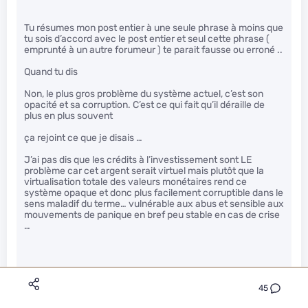
Tu résumes mon post entier à une seule phrase à moins que
tu sois d’accord avec le post entier et seul cette phrase (
emprunté à un autre forumeur ) te parait fausse ou erroné ..
Quand tu dis
Non, le plus gros problème du système actuel, c’est son
opacité et sa corruption. C’est ce qui fait qu’il déraille de
plus en plus souvent
ça rejoint ce que je disais …
J’ai pas dis que les crédits à l’investissement sont LE
problème car cet argent serait virtuel mais plutôt que la
virtualisation totale des valeurs monétaires rend ce
système opaque et donc plus facilement corruptible dans le
sens maladif du terme… vulnérable aux abus et sensible aux
mouvements de panique en bref peu stable en cas de crise
…
45
Pour faire bref le dollar est la monnaie étalon car quoiqu’il se
passe les états unis assurent le fait qu’un dollar vaudra