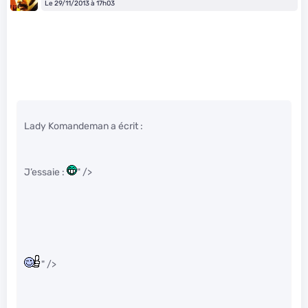
Le 29/11/2013 à 17h03
Lady Komandeman a écrit :
J’essaie :
" />
" />