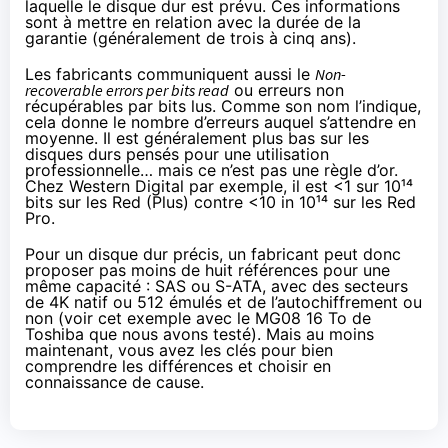
laquelle le disque dur est prévu. Ces informations
sont à mettre en relation avec la durée de la
garantie (généralement de trois à cinq ans).
Les fabricants communiquent aussi le
Non-
recoverable errors per bits read
ou erreurs non
récupérables par bits lus. Comme son nom l’indique,
cela donne le nombre d’erreurs auquel s’attendre en
moyenne. Il est généralement plus bas sur les
disques durs pensés pour une utilisation
professionnelle… mais ce n’est pas une règle d’or.
Chez Western Digital par exemple, il est <1 sur 10¹⁴
bits sur les
Red
(
Plus
) contre <10 in 10¹⁴ sur les
Red
Pro
.
Pour un disque dur précis, un fabricant peut donc
proposer pas moins de huit références pour une
même capacité : SAS ou S-ATA, avec des secteurs
de 4K natif ou 512 émulés et de l’autochiffrement ou
non (voir
cet exemple
avec le MG08 16 To de
Toshiba que
nous avons testé
). Mais au moins
maintenant, vous avez les clés pour bien
comprendre les différences et choisir en
connaissance de cause.