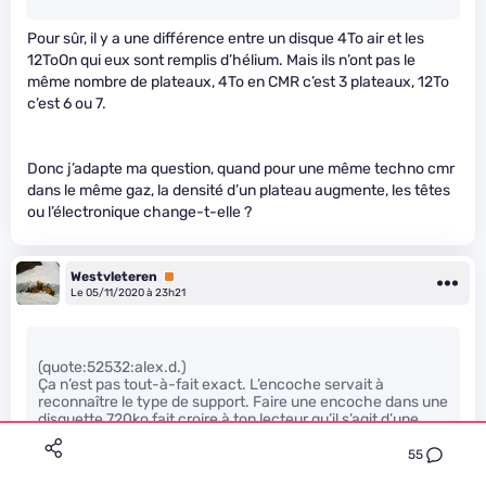
Pour sûr, il y a une différence entre un disque 4To air et les
12ToOn qui eux sont remplis d’hélium. Mais ils n’ont pas le
même nombre de plateaux, 4To en CMR c’est 3 plateaux, 12To
c’est 6 ou 7.
Donc j’adapte ma question, quand pour une même techno cmr
dans le même gaz, la densité d’un plateau augmente, les têtes
ou l’électronique change-t-elle ?
Westvleteren
Premium
Le 05/11/2020 à 23h21
(quote:52532:alex.d.)
Ça n’est pas tout-à-fait exact. L’encoche servait à
reconnaître le type de support. Faire une encoche dans une
disquette 720ko fait croire à ton lecteur qu’il s’agit d’une
disquette 1.44Mo, mais ça ne transformait pas pour autant
la surface magnétique ! Une disquette capable d’enregistrer
55
en double densité ou en haute densité n’ont pas la même