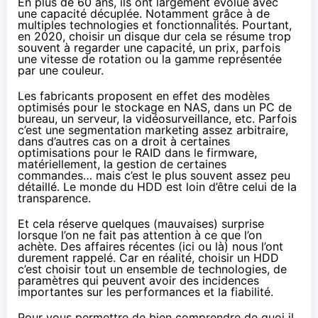
En plus de 60 ans, ils ont largement évolué avec
une capacité décuplée. Notamment grâce à de
multiples technologies et fonctionnalités. Pourtant,
en 2020, choisir un disque dur cela se résume trop
souvent à regarder une capacité, un prix, parfois
une vitesse de rotation ou la gamme représentée
par une couleur
.
Les fabricants proposent en effet des modèles
optimisés pour le stockage en NAS, dans un PC de
bureau, un serveur, la vidéosurveillance, etc. Parfois
c’est une segmentation marketing assez arbitraire,
dans d’autres cas on a droit à certaines
optimisations pour le RAID dans le firmware,
matériellement, la gestion de certaines
commandes… mais c’est le plus souvent assez peu
détaillé. Le monde du HDD est loin d’être celui de la
transparence.
Et cela réserve quelques (mauvaises) surprise
lorsque l’on ne fait pas attention à ce que l’on
achète. Des affaires récentes (
ici
ou
là
) nous l’ont
durement rappelé. Car en réalité, choisir un HDD
c’est choisir tout un ensemble de technologies, de
paramètres qui peuvent avoir des incidences
importantes sur les performances et la fiabilité.
Pour vous permettre de bien comprendre de quoi il