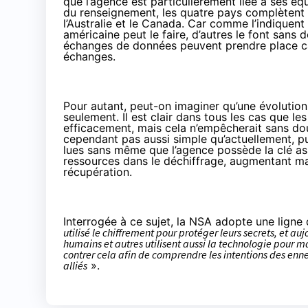
que l’agence est particulièrement liée à ses équ
du renseignement, les quatre pays complètent l
l’Australie et le Canada. Car comme l’indiquent 
américaine peut le faire, d’autres le font sans d
échanges de données peuvent prendre place car 
échanges.
Pour autant, peut-on imaginer qu’une évolution
seulement. Il est clair dans tous les cas que l
efficacement, mais cela n’empêcherait sans dout
cependant pas aussi simple qu’actuellement, p
lues sans même que l’agence possède la clé ass
ressources dans le déchiffrage, augmentant ma
récupération.
Interrogée à ce sujet, la NSA adopte une ligne 
utilisé le chiffrement pour protéger leurs secrets, et aujo
humains et autres utilisent aussi la technologie pour
contrer cela afin de comprendre les intentions des enne
alliés
».