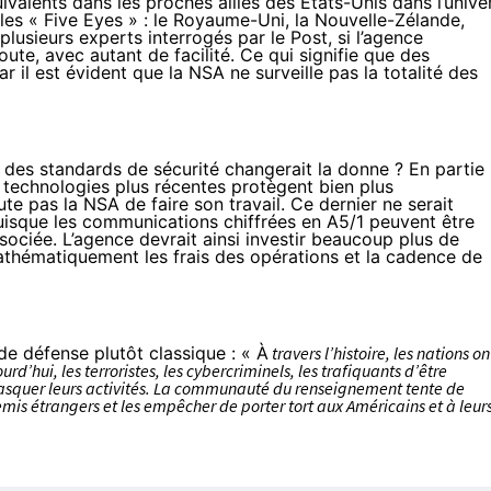
ivalents dans les proches alliés des États-Unis dans l’unive
es « Five Eyes » : le Royaume-Uni, la Nouvelle-Zélande,
plusieurs experts interrogés par le Post, si l’agence
oute, avec autant de facilité. Ce qui signifie que des
il est évident que la NSA ne surveille pas la totalité des
 des standards de sécurité changerait la donne ? En partie
es technologies plus récentes protègent bien plus
e pas la NSA de faire son travail. Ce dernier ne serait
uisque les communications chiffrées en A5/1 peuvent être
ociée. L’agence devrait ainsi investir beaucoup plus de
thématiquement les frais des opérations et la cadence de
de défense plutôt classique : « À
travers l’histoire, les nations on
urd’hui, les terroristes, les cybercriminels, les trafiquants d’être
 masquer leurs activités. La communauté du renseignement tente de
mis étrangers et les empêcher de porter tort aux Américains et à leur