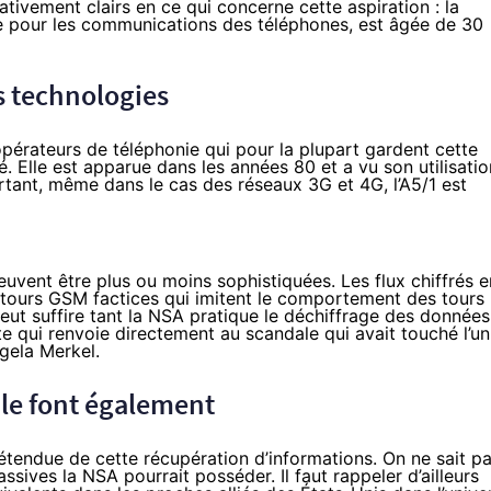
ativement clairs en ce qui concerne cette aspiration : la
sée pour les communications des téléphones, est âgée de 30
les technologies
s opérateurs de téléphonie qui pour la plupart gardent cette
é. Elle est apparue dans les années 80 et a vu son utilisatio
rtant, même dans le cas des réseaux 3G et 4G, l’A5/1 est
vent être plus ou moins sophistiquées. Les flux chiffrés e
e tours GSM factices qui imitent le comportement des tours
peut suffire tant la NSA pratique le déchiffrage des données
e qui renvoie directement au scandale qui avait touché l’un
gela Merkel.
s le font également
étendue de cette récupération d’informations. On ne sait p
ives la NSA pourrait posséder. Il faut rappeler d’ailleurs