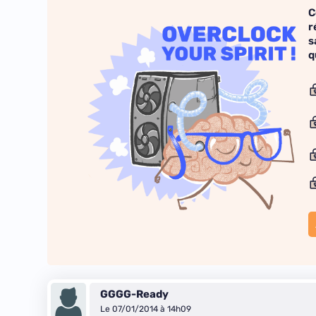
C
r
s
q
GGGG-Ready
Le 07/01/2014 à 14h09