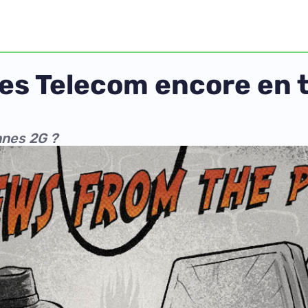
s Telecom encore en tê
nnes 2G ?