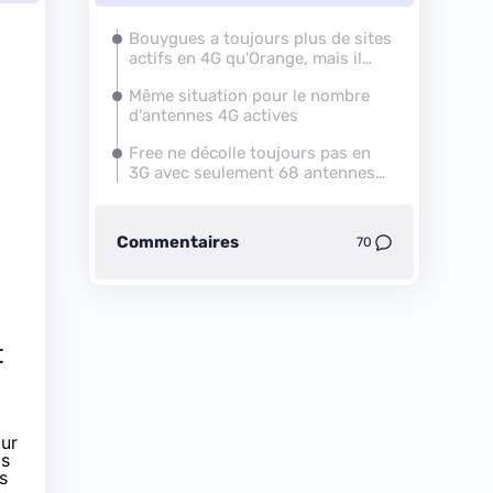
Bouygues a toujours plus de sites
actifs en 4G qu'Orange, mais il
ralentit la cadence
Même situation pour le nombre
d'antennes 4G actives
Free ne décolle toujours pas en
3G avec seulement 68 antennes
en service de plus
Commentaires
70
t
our
is
s