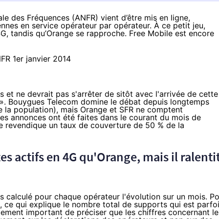
le des Fréquences (ANFR) vient d’être mis en ligne,
ennes en service opérateur par opérateur. À ce petit jeu,
4G
, tandis qu’Orange se rapproche. Free Mobile est encore
 et ne devrait pas s'arrêter de sitôt avec l'arrivée de cette
st ». Bouygues Telecom domine le débat depuis longtemps
e la population), mais Orange et SFR ne comptent
ses annonces ont été faites dans le courant du mois de
e revendique un taux de couverture de 50 % de la
es actifs en 4G qu'Orange, mais il ralenti
s calculé pour chaque opérateur l'évolution sur un mois. P
, ce qui explique le nombre total de supports qui est parfo
alement important de préciser que les chiffres concernant le