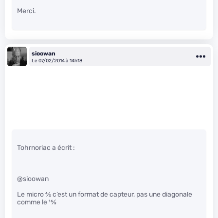
Merci.
sioowan
Le 07/02/2014 à 14h18
Tohrnoriac a écrit :
@sioowan
Le micro
4
⁄
3
c’est un format de capteur, pas une diagonale
comme le
16
⁄
9