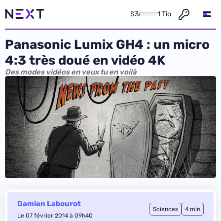
S3
1 Tio
Panasonic Lumix GH4 : un micro
4:3 très doué en vidéo 4K
Des modes vidéos en veux tu en voilà
Damien Labourot
Sciences
4 min
Le 07 février 2014 à 09h40