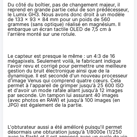
Du côté du boîtier, pas de changement majeur, il
reprend en grande partie celui de son prédécesseur,
le Lumix GH3. Nous avons donc droit à un modèle
de 133 x 93 x 84 mm pour un poids de 560
grammes (sans optique) réalisé en magnésium. Il
embarque un écran tactile OLED de 7,5 cm à
l'arrière monté sur une rotule.
Le capteur est presque le même : un 4:3 de 16
mégapixels. Seulement voilà, le fabricant indique
l'avoir revu et corrigé pour permettre une meilleure
gestion du bruit électronique ainsi que de la
dynamique. Il est secondé d'un nouveau processeur
d'image Venus qui comprend quatre cœurs. Cela
permet à l'appareil de grimper jusqu'à 25 600 ISO
et d'avoir un mode rafale allant jusqu'à 12 images
par seconde. Un tampon lui assurant 40 images
(avec photos en RAW) et jusqu'à 100 images (en
JPG) est également de la partie.
L'obturateur aussi a été amélioré puisqu'il permet
désormais une obturation jusqu'à 1/8000e (1/250
avec le flash) et il est annoncé avec un cycle de vie