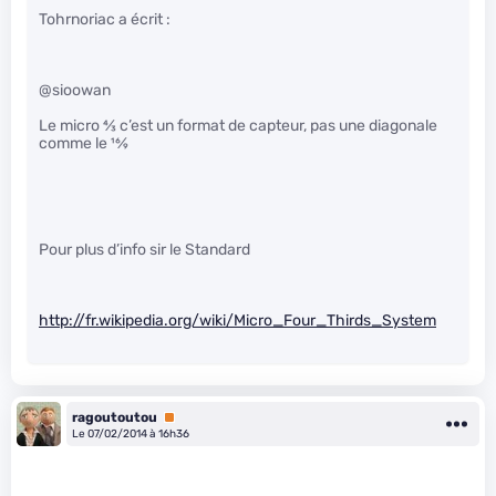
Tohrnoriac a écrit :
@sioowan
Le micro
4
⁄
3
c’est un format de capteur, pas une diagonale
comme le
16
⁄
9
Pour plus d’info sir le Standard
http://fr.wikipedia.org/wiki/Micro_Four_Thirds_System
ragoutoutou
Premium
Le 07/02/2014 à 16h36