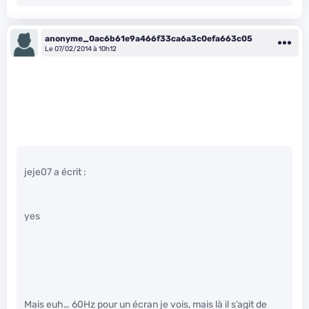
anonyme_0ac6b61e9a466f33ca6a3c0efa663c05
Le 07/02/2014 à 10h12
jeje07 a écrit :
yes
Mais euh… 60Hz pour un écran je vois, mais là il s’agit de