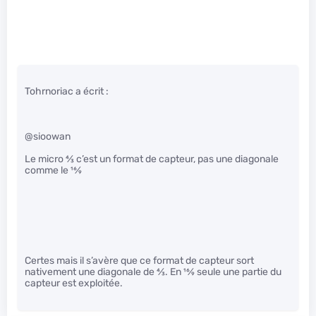
Tohrnoriac a écrit :
@sioowan
Le micro
4
⁄
3
c’est un format de capteur, pas une diagonale
comme le
16
⁄
9
Certes mais il s’avère que ce format de capteur sort
nativement une diagonale de
4
⁄
3
. En
16
⁄
9
seule une partie du
capteur est exploitée.