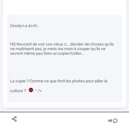
Ceodyn a écrit :
HS:Navrant de voir ces vieux c… décider de choses qu’ils
ne maitrisent pas, je mets ma main à couper qu’ils ne
savent même pas faire un copier/coller…
La copie ? Comme ce que font les pirates pour piller la
culture ?
" />
paradise
Le 03/03/2014 à 18h32
48