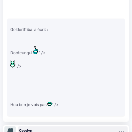
GoldenTribal a écrit :
Docteur qui
" />
" />
Hou ben je vois pas
" />
Ceodyn