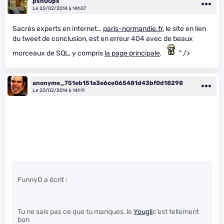
psn00ps
Le 20/02/2014 à 14h07
Sacrés experts en internet…
paris-normandie.fr
, le site en lien
du tweet de conclusion, est en erreur 404 avec de beaux
morceaux de SQL, y compris
la page principale
.
" />
anonyme_751eb151a3e6ce065481d43bf0d18298
Le 20/02/2014 à 14h11
FunnyD a écrit :
Tu ne sais pas ce que tu manques, le
Yougli
c’est tellement
bon