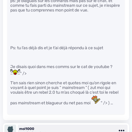
ps: je blaguais sur les connards mais pas sur le chat. et
comme tu fais parti du mainstream sur ce sujet, je n’espère
pas que tu comprennes mon point de vue.
Ps: tu l’as déjà dis et je t’ai déjà répondu à ce sujet
Je disais quoi dans mes comms sur le cat de youtube ?
" />
T’en sais rien sinon cherche et quotes moi qu’on rigole en
voyant à quel point je suis “ mainstream ” ( zut moi qui
voulais être un rebel 2.0 tu m’as choqué là c’est toi le rebel
pas mainstream et blagueur du net pas moi
" /> ) …
moi1000