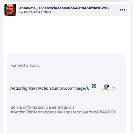
anonyme_751eb151a3e6ce065481d43bf0d18298
Le 20/02/2014 à 13h42
FunnyD a écrit :
ActionfighterinAction.tumblr.com/page/8
" />
Bon la diffamation, ca serait quoi ?
#ActionFighterMangedelaVianderecouvertedeVIANDOX