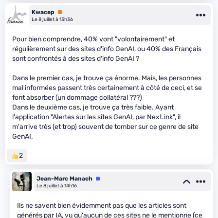
Kwacep
Premium
Le 8 juillet à 13h36
Pour bien comprendre, 40% vont "volontairement" et
régulièrement sur des sites d'info GenAI, ou 40% des Français
sont confrontés à des sites d'info GenAI ?
Dans le premier cas, je trouve ça énorme. Mais, les personnes
mal informées passent très certainement à côté de ceci, et se
font absorber (un dommage collatéral ???)
Dans le deuxième cas, je trouve ça très faible. Ayant
l'application "Alertes sur les sites GenAI, par Next.ink", il
m'arrive très (et trop) souvent de tomber sur ce genre de site
GenAI.
2
Jean-Marc Manach
Équipe
Le 8 juillet à 14h16
Ils ne savent bien évidemment pas que les articles sont
générés par IA, vu qu'aucun de ces sites ne le mentionne (ce