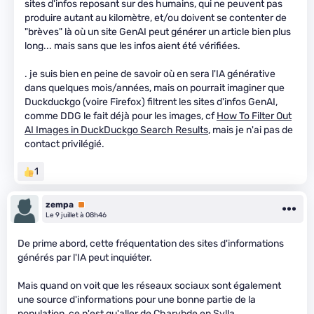
sites d'infos reposant sur des humains, qui ne peuvent pas
produire autant au kilomètre, et/ou doivent se contenter de
"brèves" là où un site GenAI peut générer un article bien plus
long... mais sans que les infos aient été vérifiées.
. je suis bien en peine de savoir où en sera l'IA générative
dans quelques mois/années, mais on pourrait imaginer que
Duckduckgo (voire Firefox) filtrent les sites d'infos GenAI,
comme DDG le fait déjà pour les images, cf
How To Filter Out
AI Images in DuckDuckgo Search Results
, mais je n'ai pas de
contact privilégié.
1
zempa
Premium
Le 9 juillet à 08h46
De prime abord, cette fréquentation des sites d'informations
générés par l'IA peut inquiéter.
Mais quand on voit que les réseaux sociaux sont également
une source d'informations pour une bonne partie de la
population, ce n'est qu'aller de Charybde en Sylla.