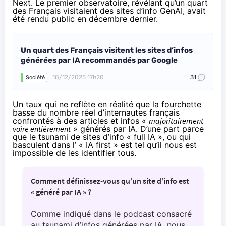
Next. Le premier observatoire, révélant qu’
un quart
des Français visitaient des sites d’info GenAI
, avait
été rendu public en décembre dernier.
Un quart des Français visitent les sites d’infos
générées par IA recommandés par Google
18/12/2025 17h20
31
Société
Un taux qui ne reflète en réalité que la fourchette
basse du nombre réel d’internautes français
confrontés à des articles et infos «
majoritairement
voire entièrement
» générés par IA. D’une part parce
que le tsunami de sites d’info « full IA », ou qui
basculent dans l’ « IA first » est tel qu’il nous est
impossible de les identifier tous.
Comment définissez-vous qu’un site d’info est
« généré par IA » ?
Comme indiqué dans le podcast consacré
au
tsunami d’infos générées par IA
, nous