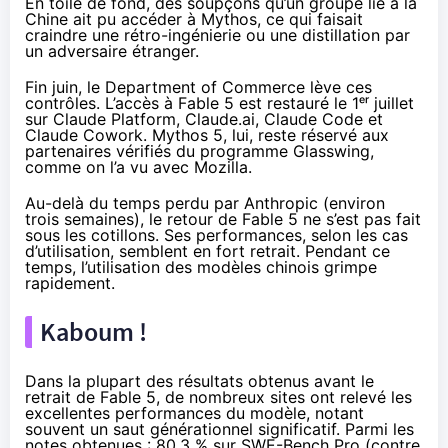
En toile de fond, des soupçons qu’un groupe lié à la
Chine ait pu accéder à Mythos, ce qui faisait
craindre une rétro-ingénierie ou une distillation par
un adversaire étranger.
Fin juin, le Department of Commerce
lève ces
contrôles
. L’accès à Fable 5 est restauré le 1ᵉʳ juillet
sur Claude Platform, Claude.ai, Claude Code et
Claude Cowork. Mythos 5, lui, reste réservé aux
partenaires vérifiés du programme Glasswing,
comme on l’a
vu avec Mozilla
.
Au-delà du temps perdu par Anthropic (environ
trois semaines), le retour de Fable 5 ne s’est pas fait
sous les cotillons. Ses performances, selon les cas
d’utilisation, semblent en fort retrait. Pendant ce
temps, l’utilisation des modèles chinois
grimpe
rapidement
.
Kaboum !
Dans la plupart des résultats obtenus avant le
retrait de Fable 5, de nombreux sites ont relevé les
excellentes performances du modèle, notant
souvent un saut générationnel significatif. Parmi les
notes obtenues : 80,3 % sur SWE-Bench Pro (contre