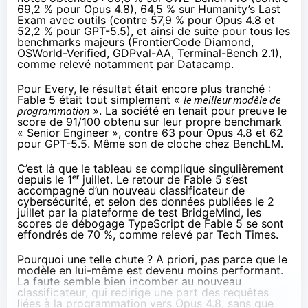
69,2 % pour Opus 4.8), 64,5 % sur Humanity’s Last
Exam avec outils (contre 57,9 % pour Opus 4.8 et
52,2 % pour GPT-5.5), et ainsi de suite pour tous les
benchmarks majeurs (FrontierCode Diamond,
OSWorld-Verified, GDPval-AA, Terminal-Bench 2.1),
comme relevé notamment par
Datacamp
.
Pour
Every
, le résultat était encore plus tranché :
Fable 5 était tout simplement «
le meilleur modèle de
programmation
». La société en tenait pour preuve le
score de 91/100 obtenu sur leur propre benchmark
« Senior Engineer », contre 63 pour Opus 4.8 et 62
pour GPT-5.5. Même son de cloche chez
BenchLM
.
C’est là que le tableau se complique singulièrement
depuis le 1ᵉʳ juillet. Le retour de Fable 5 s’est
accompagné d’un nouveau classificateur de
cybersécurité, et selon des données publiées le 2
juillet par la plateforme de test BridgeMind, les
scores de débogage TypeScript de Fable 5 se sont
effondrés de 70 %, comme relevé par
Tech Times
.
Pourquoi une telle chute ? A priori, pas parce que le
modèle en lui-même est devenu moins performant.
La faute semble bien incomber au nouveau
classificateur, qui redirige une part des requêtes
liées à la programmation vers Opus 4.8, sans que