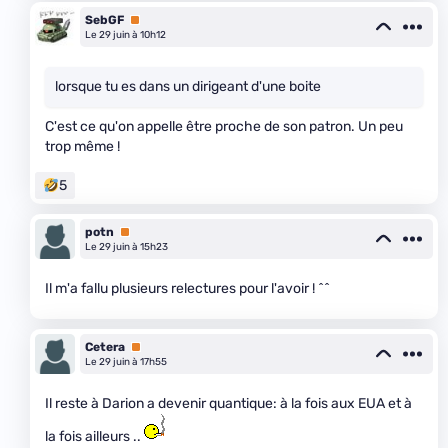
SebGF
Premium
Le 29 juin à 10h12
lorsque tu es dans un dirigeant d'une boite
C'est ce qu'on appelle être proche de son patron. Un peu
trop même !
5
potn
Premium
Le 29 juin à 15h23
Il m'a fallu plusieurs relectures pour l'avoir ! ^^
Cetera
Premium
Le 29 juin à 17h55
Il reste à Darion a devenir quantique: à la fois aux EUA et à
la fois ailleurs ..