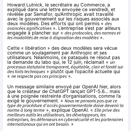
Howard Lutnick, le secrétaire au Commerce, a
expliqué dans une lettre envoyée ce vendredi, et
révélée par
Semafor
, qu’Anthropic avait travaillé
avec le gouvernement sur les risques associés aux
deux modèles. Des efforts qui ont permis «
des
avancées significatives
». L’entreprise s’est par ailleurs
engagée à plancher sur «
des protocoles, des normes et
les modalités de mise à disposition des modèles
».
Cette « libération » des deux modèles sera vécue
comme un soulagement par Anthropic et ses
utilisateurs. Néanmoins, ce pataquès ne résout pas
la demande du labo qui, le 12 juin, réclamait «
un
processus statutaire transparent, équitable, clair et fondé sur
des faits techniques
» plutôt que l’opacité actuelle qui
«
ne respecte pas ces principes
».
Un message similaire envoyé par OpenAI hier, alors
que le créateur de ChatGPT lançait GPT-5.6… mais
à une poignée restreinte d’organisations,
comme l’a
exigé le gouvernement
. «
Nous ne pensons pas que ce
type de procédure d’accès gouvernementale doive devenir la
norme à long terme
», explique OpenAI. «
Elle prive des
meilleurs outils les utilisateurs, les développeurs, les
entreprises, les défenseurs en cybersécurité et les partenaires
internationaux qui en ont besoin.
»