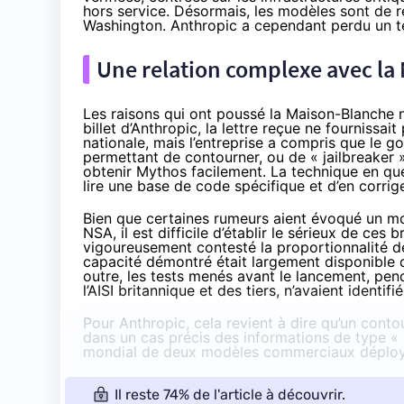
hors service. Désormais,
les modèles sont de r
Washington. Anthropic a cependant perdu un tem
Une relation complexe avec la
Les raisons qui ont poussé la Maison-Blanche n
billet d’Anthropic, la lettre reçue ne fournissai
nationale, mais l’entreprise a compris que le
permettant de contourner, ou de « jailbreaker »
obtenir Mythos facilement. La technique en qu
lire une base de code spécifique et d’en corriger 
Bien que certaines rumeurs aient évoqué un modè
NSA, il est difficile d’établir le sérieux de ces 
vigoureusement contesté la proportionnalité de 
capacité démontré était largement disponible 
outre, les tests menés avant le lancement, pen
l’AISI britannique et des tiers, n’avaient identifi
Pour Anthropic, cela revient à dire qu’un cont
dans un cas précis des informations de type « re
mondial de deux modèles commerciaux déployés 
Il reste 74% de l'article à découvrir.