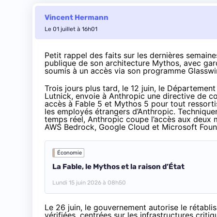
Vincent Hermann
Le 01 juillet à 16h01
Petit rappel des faits sur les dernières semaine
publique de son architecture Mythos, avec gar
soumis à un accès
via son programme Glassw
Trois jours plus tard, le 12 juin, le Départeme
Lutnick, envoie à Anthropic
une directive de c
accès à Fable 5 et Mythos 5 pour tout ressorti
les employés étrangers d’Anthropic. Techniqueme
temps réel, Anthropic coupe l’accès aux deux mo
AWS Bedrock, Google Cloud et Microsoft Foun
Économie
La Fable, le Mythos et la raison d’État
Lundi 15 juin 2026 à 08h50
Le 26 juin,
le gouvernement autorise
le rétabli
vérifiées, centrées sur les infrastructures criti