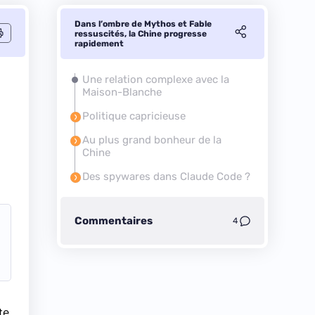
Dans l’ombre de Mythos et Fable
ressuscités, la Chine progresse
rapidement
Une relation complexe avec la
Maison-Blanche
Politique capricieuse
Au plus grand bonheur de la
Chine
Des spywares dans Claude Code ?
Commentaires
4
te