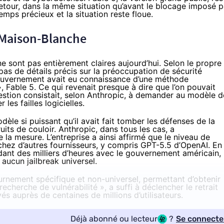
etour
, dans la même situation qu’avant le blocage imposé p
ps précieux et la situation reste floue.
 Maison-Blanche
e sont pas entièrement claires aujourd’hui. Selon le propre
t pas de détails précis sur la préoccupation de sécurité
 gouvernement avait eu connaissance d’une méthode
, Fable 5. Ce qui revenait presque à dire que l’on pouvait
estion consistait, selon Anthropic, à demander au modèle d
les failles logicielles.
le si puissant qu’il avait fait tomber les défenses de la
bruits de couloir. Anthropic, dans tous les cas, a
la mesure. L’entreprise a ainsi affirmé que le niveau de
chez d’autres fournisseurs, y compris GPT-5.5 d’OpenAI. En
dant des milliers d’heures avec le gouvernement américain,
é aucun jailbreak universel.
ournement spécifique et non-universel, permettant d’obtenir
cherche de vulnérabilité », a suffi à déclencher le retrait
auprès de centaines de millions d’utilisateurs.
Déjà abonné ou lecteur
?
Se connecte