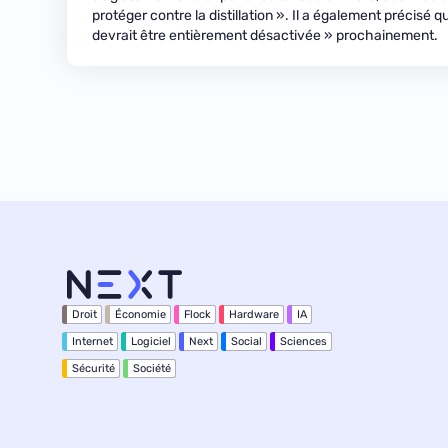
protéger contre la distillation ». Il a également précisé 
devrait être entièrement désactivée » prochainement.
Droit
Économie
Flock
Hardware
IA
Internet
Logiciel
Next
Social
Sciences
Sécurité
Société