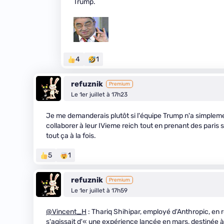
Trump.
4
1
refuznik
Premium
Le 1er juillet à 17h23
Je me demanderais plutôt si l'équipe Trump n'a simplemen
collaborer à leur IVieme reich tout en prenant des paris 
tout ça à la fois.
5
1
refuznik
Premium
Le 1er juillet à 17h59
@Vincent_H
: Thariq Shihipar, employé d'Anthropic, en ré
s'agissait d'« une expérience lancée en mars, destinée 