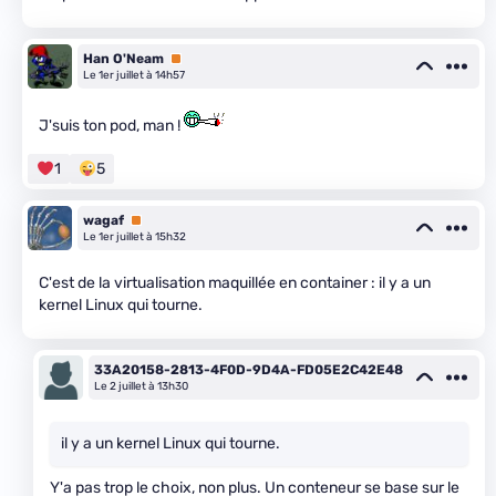
Han O'Neam
Premium
Le 1er juillet à 14h57
J'suis ton pod, man !
1
5
wagaf
Premium
Le 1er juillet à 15h32
C'est de la virtualisation maquillée en container : il y a un
kernel Linux qui tourne.
33A20158-2813-4F0D-9D4A-FD05E2C42E48
Le 2 juillet à 13h30
il y a un kernel Linux qui tourne.
Y'a pas trop le choix, non plus. Un conteneur se base sur le