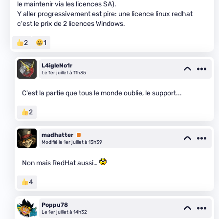
le maintenir via les licences SA).
Y aller progressivement est pire: une licence linux redhat
c'est le prix de 2 licences Windows.
2
1
L4igleNo1r
Le 1er juillet à 11h35
C'est la partie que tous le monde oublie, le support...
2
madhatter
Premium
Modifié le 1er juillet à 13h39
Non mais RedHat aussi…
4
Poppu78
Le 1er juillet à 14h32