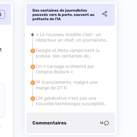
Des centaines de journalistes
poussés vers la porte, souvent au
prétexte de l’IA
« Le nouveau modèle c’est : un
rédacteur en chef, un journaliste
et de l’IA »
t
Google et Meta vampirisent la
presse, des centaines de
journalistes licenciés
Un « carnage orchestré par
l'empire Bolloré »
19 licenciements, malgré une
marge de 27 %
L’IA générative n'est pas une
nouvelle technologie susceptible
d'affecter l'emploi
Commentaires
14
s