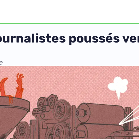
ournalistes poussés ver
e