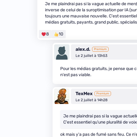
Je me plaindrai pas si la vague actuelle de merd
inverse de celui de la suroptimisation par IA (su
toujours une mauvaise nouvelle. C'est essentiel 
médias gratuits, payants, grand public, spécialis
8
10
alex.d.
Premium
Le 2 juillet à 13h53
Pour les médias gratuits, je pense que c
n'est pas viable.
TexMex
Premium
Le 2 juillet à 14h28
Je me plaindrai pas si la vague actuel
C'est essentiel qu'une pluralité de voi
ok mais y'a pas de fumé sans feu. Ce n'