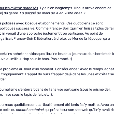
sur les
milieux autorisés
, il y a bien longtemps. Il nous arrive encore de
re) du genre.
La poigné de main de X en visite chez Y
...
s politisés avec kiosque et abonnements. Ces quotidiens ce sont
olitiques successive. Comme France-Soir (qui n'en finissait plus de fai
clin venait d'une approche justement trop partisane. Au point de
ça lisait France-Soir & libération, à droite, Le Monde (à l'époque, ça a
certains acheter en kiosque/librairie les deux journaux d'un bord et de l
ouve au milieu. Hop sous le bras. Pas cramé. :)
 le problème au bout d'un moment. Conséquence : Avec le temps, acha
t logiquement. L'appât du buzz frappait déjà dans les unes et c'était se
rder.
 journalisme s'enterrait dans de l'analyse partisane (sous le prisme de).
 mise sous le tapis de fait, etc.).
s journaux quotidiens ont particulièrement été lents à s'y mettre. Avec u
e celle du
canard enchainé
qui prônait sur son site web qu'il n'y avait ri