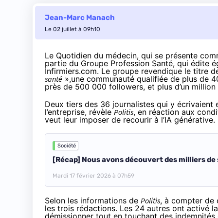
Jean-Marc Manach
Le 02 juillet à 09h10
Le
Quotidien du médecin
, qui se
présente
comm
partie du
Groupe Profession Santé
, qui édite
Infirmiers.com. Le groupe
revendique
le titre 
santé
»,une communauté qualifiée de plus de 40
près de 500 000 followers, et plus d’un million
Deux tiers des 36 journalistes qui y écrivaient
l’entreprise,
révèle
Politis
, en réaction aux condi
veut leur imposer de recourir à l’IA générative.
Société
[Récap] Nous avons découvert des milliers de s
Mardi 17 février 2026 à 07h59
Selon les informations de
Politis
, à compter de c
les trois rédactions. Les 24 autres ont activé l
démissionner tout en touchant des indemnités 