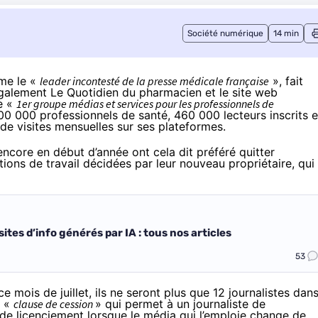
Société numérique
14 min
e le «
leader incontesté de la presse médicale française
», fait
 également Le
Quotidien du pharmacien
et le site web
de «
1er groupe médias et services pour les professionnels de
0 000 professionnels de santé, 460 000 lecteurs inscrits e
 de visites mensuelles sur ses plateformes.
 encore en début d’année ont cela dit préféré quitter
tions de travail décidées par leur nouveau propriétaire, qui
ites d’info générés par IA : tous nos articles
53
e mois de juillet, ils ne seront plus que 12 journalistes dan
a «
clause de cession
» qui permet à un journaliste de
de licenciement lorsque le média qui l’emploie change de