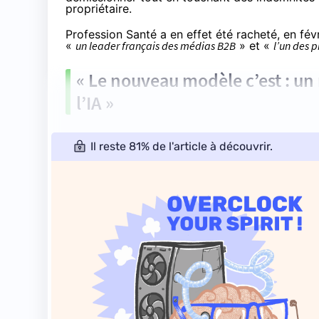
propriétaire.
Profession Santé a en effet été racheté, en févr
«
un leader français des médias B2B
» et «
l’un des 
« Le nouveau modèle c’est : un 
l’IA »
Il reste 81% de l'article à découvrir.