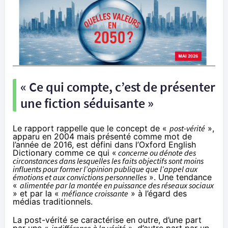
« Ce qui compte, c’est de présenter
une fiction séduisante »
Le rapport rappelle que le concept de «
post-vérité
»,
apparu en 2004 mais présenté comme mot de
l’année de 2016, est défini dans l’Oxford English
Dictionary comme ce qui «
concerne ou dénote des
circonstances dans lesquelles les faits objectifs sont moins
influents pour former l’opinion publique que l’appel aux
émotions et aux convictions personnelles
». Une tendance
«
alimentée par la montée en puissance des réseaux sociaux
» et par la «
méfiance croissante
» à l’égard des
médias traditionnels.
La post-vérité se caractérise en outre, d’une part
par une «
indifférence à la vérité
», d’autre part par un