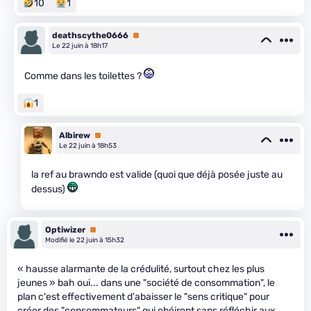
10
1
deathscythe0666
Premium
Le 22 juin à 18h17
Comme dans les toilettes ?
1
Albirew
Premium
Le 22 juin à 18h53
la ref au brawndo est valide (quoi que déjà posée juste au
dessus)
Optiwizer
Premium
Modifié le 22 juin à 15h32
« hausse alarmante de la crédulité, surtout chez les plus
jeunes » bah oui... dans une "société de consommation", le
plan c'est effectivement d'abaisser le "sens critique" pour
créer des "consommateurs" qui obéiront sans réfléchir aux