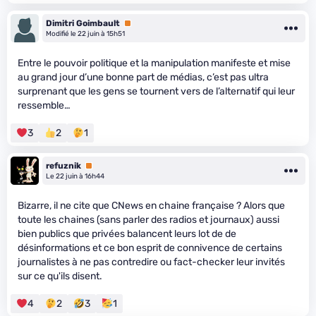
Dimitri Goimbault
Premium
Modifié le 22 juin à 15h51
Entre le pouvoir politique et la manipulation manifeste et mise
au grand jour d’une bonne part de médias, c’est pas ultra
surprenant que les gens se tournent vers de l’alternatif qui leur
ressemble…
3
2
1
refuznik
Premium
Le 22 juin à 16h44
Bizarre, il ne cite que CNews en chaine française ? Alors que
toute les chaines (sans parler des radios et journaux) aussi
bien publics que privées balancent leurs lot de de
désinformations et ce bon esprit de connivence de certains
journalistes à ne pas contredire ou fact-checker leur invités
sur ce qu'ils disent.
4
2
3
1