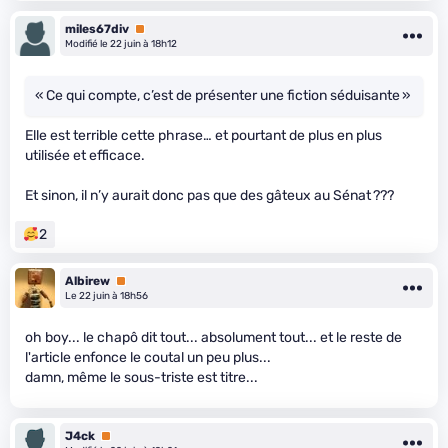
miles67div
Premium
Modifié le 22 juin à 18h12
« Ce qui compte, c’est de présenter une fiction séduisante »
Elle est terrible cette phrase… et pourtant de plus en plus
utilisée et efficace.
Et sinon, il n’y aurait donc pas que des gâteux au Sénat ???
2
Albirew
Premium
Le 22 juin à 18h56
oh boy... le chapô dit tout... absolument tout... et le reste de
l'article enfonce le coutal un peu plus...
damn, même le sous-triste est titre...
J4ck
Premium