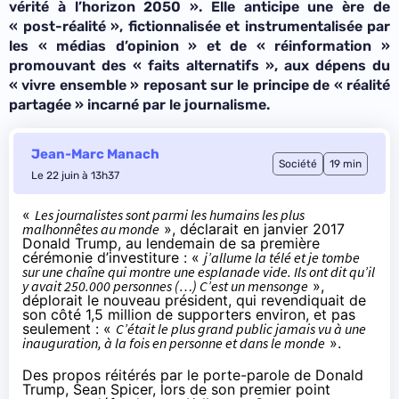
vérité à l’horizon 2050 ». Elle anticipe une ère de
« post-réalité », fictionnalisée et instrumentalisée par
les « médias d’opinion » et de « réinformation »
promouvant des « faits alternatifs », aux dépens du
« vivre ensemble » reposant sur le principe de « réalité
partagée » incarné par le journalisme.
Jean-Marc Manach
Société
19 min
Le 22 juin à 13h37
«
Les journalistes sont parmi les humains les plus
malhonnêtes au monde
»,
déclarait
en janvier 2017
Donald Trump, au lendemain de sa première
cérémonie d’investiture : «
j’allume la télé et je tombe
sur une chaîne qui montre une esplanade vide. Ils ont dit qu’il
y avait 250.000 personnes (…) C’est un mensonge
»,
déplorait le nouveau président, qui revendiquait de
son côté 1,5 million de supporters environ, et pas
seulement : «
C’était le plus grand public jamais vu à une
inauguration, à la fois en personne et dans le monde
».
Des propos réitérés par le porte-parole de Donald
Trump, Sean Spicer, lors de son premier point