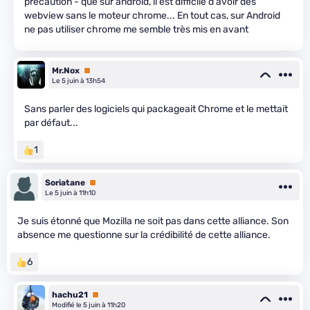
précaution - que sur android, il est difficile d'avoir des
webview sans le moteur chrome... En tout cas, sur Android
ne pas utiliser chrome me semble très mis en avant
Mr.Nox
Premium
Le 5 juin à 13h54
Sans parler des logiciels qui packageait Chrome et le mettait
par défaut...
1
Soriatane
Premium
Le 5 juin à 11h10
Je suis étonné que Mozilla ne soit pas dans cette alliance. Son
absence me questionne sur la crédibilité de cette alliance.
6
hachu21
Premium
Modifié le 5 juin à 11h20