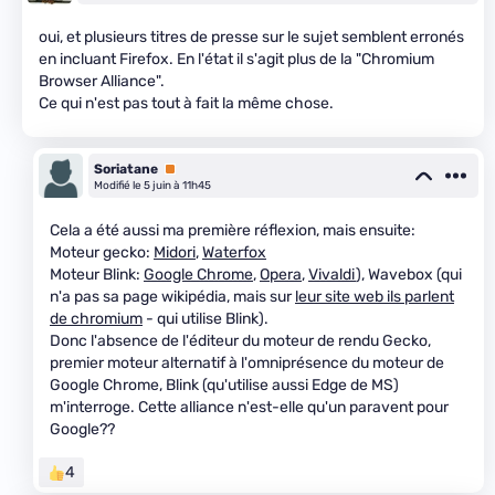
oui, et plusieurs titres de presse sur le sujet semblent erronés
en incluant Firefox. En l'état il s'agit plus de la "Chromium
Browser Alliance".
Ce qui n'est pas tout à fait la même chose.
Soriatane
Premium
Modifié le 5 juin à 11h45
Cela a été aussi ma première réflexion, mais ensuite:
Moteur gecko:
Midori
,
Waterfox
Moteur Blink:
Google Chrome
,
Opera
,
Vivaldi
), Wavebox (qui
n'a pas sa page wikipédia, mais sur
leur site web ils parlent
de chromium
- qui utilise Blink).
Donc l'absence de l'éditeur du moteur de rendu Gecko,
premier moteur alternatif à l'omniprésence du moteur de
Google Chrome, Blink (qu'utilise aussi Edge de MS)
m'interroge. Cette alliance n'est-elle qu'un paravent pour
Google??
4