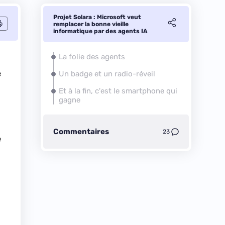
Projet Solara : Microsoft veut
remplacer la bonne vieille
informatique par des agents IA
La folie des agents
e
Un badge et un radio-réveil
Et à la fin, c'est le smartphone qui
gagne
Commentaires
23
e