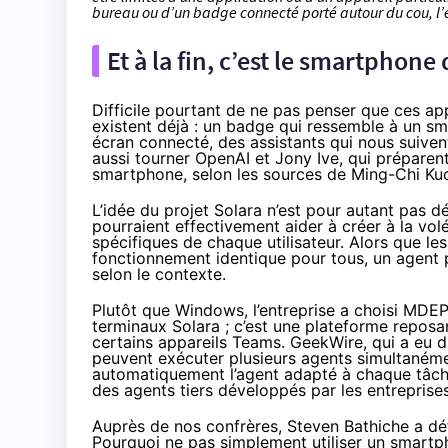
bureau ou d’un badge connecté porté autour du cou, l’
Et à la fin, c’est le smartphone
Difficile pourtant de ne pas penser que ces ap
existent déjà : un badge qui ressemble à un s
écran connecté, des assistants qui nous suive
aussi tourner
OpenAI et Jony Ive
, qui préparent
smartphone, selon les sources de
Ming-Chi Ku
L’idée du projet Solara n’est pour autant pas dé
pourraient effectivement aider à créer à la vol
spécifiques de chaque utilisateur. Alors que le
fonctionnement identique pour tous, un agent 
selon le contexte.
Plutôt que Windows, l’entreprise a choisi MDE
terminaux Solara ; c’est une plateforme reposan
certains appareils Teams. GeekWire, qui a eu dr
peuvent exécuter plusieurs agents simultanéme
automatiquement l’agent adapté à chaque tâche.
des agents tiers développés par les entreprises
Auprès de nos confrères, Steven Bathiche a déf
Pourquoi ne pas simplement utiliser un smartpho