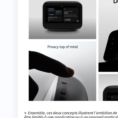
«
Ensemble, ces deux concepts illustrent l’ambition de M
être limités à une application ou à un appareil particul