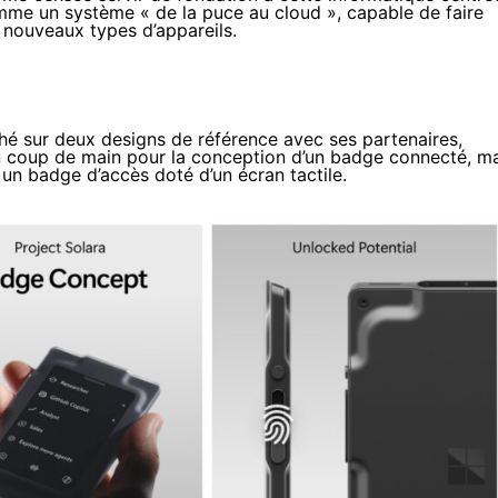
omme un système « de la puce au cloud », capable de faire
e nouveaux types d’appareils.
anché sur deux designs de référence avec ses partenaires,
 coup de main pour la conception d’un badge connecté, ma
t un badge d’accès doté d’un écran tactile.