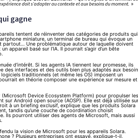
expérience doit s’adapter au contexte et aux besoins du moment.
»
 qui gagne
pareils tentent de réinventer des catégories de produits qui
martphone miniature, un terminal de bureau qui évoque un
nt partout… Une problématique autour de laquelle doivent
 un appareil basé sur l’IA. Il pourrait s’agir d’un bête
o
.
nuée d’intérêt. Si les agents IA tiennent leur promesse, ils
ée des interfaces et des outils bien plus adaptés aux besoi
s logiciels traditionnels (et même les OS) imposent un
pourrait en théorie composer une expérience sur mesure et
P (Microsoft Device Ecosystem Platform) pour propulser le
t sur Android open source (AOSP). Elle est déjà utilisée su
oit à un briefing exclusif,
explique
que les produits Solara
nt, tandis qu’une couche de coordination choisit
 Ils pourront utiliser des agents de Microsoft, mais aussi
.
endu la vision de Microsoft pour les appareils Solara.
ne ? Plusieurs entreprises ont essayé, explique-t-il,