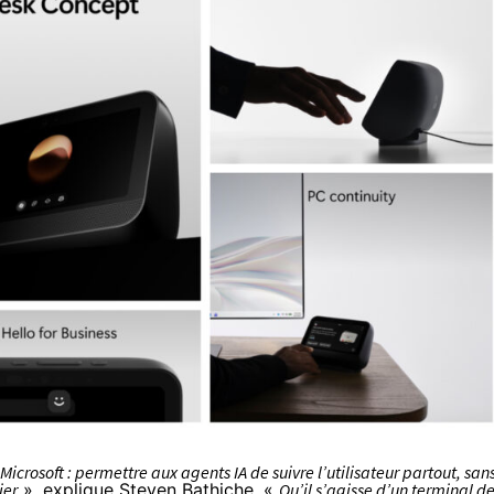
icrosoft : permettre aux agents IA de suivre l’utilisateur partout, san
ier
», explique Steven Bathiche. «
Qu’il s’agisse d’un terminal d