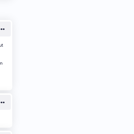
ut
on