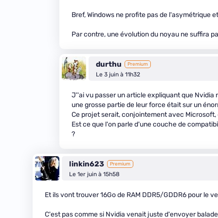
Bref, Windows ne profite pas de l'asymétrique et
Par contre, une évolution du noyau ne suffira pas
durthu
Premium
Le 3 juin à 11h32
J''ai vu passer un article expliquant que Nvidia
une grosse partie de leur force était sur un éno
Ce projet serait, conjointement avec Microsoft
Est ce que l'on parle d'une couche de compatib
?
linkin623
Premium
Le 1er juin à 15h58
Et ils vont trouver 16Go de RAM DDR5/GDDR6 pour le ve
C'est pas comme si Nvidia venait juste d'envoyer balader