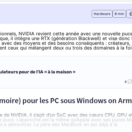
Hardware
8 min
ionnels, NVIDIA revient cette année avec une nouvelle puce
e, il intègre une RTX (génération Blackwell) et vise donc 
c avec des moyens et des besoins conséquents : créateurs,
ent ceux qui mélangent deux ou trois des domaines à la foi
ateurs pour de l’IA « à la maison »
6
moire) pour les PC sous Windows on Arm
e de NVIDIA, il s’agit d’un SoC avec des cœurs CPU, GPU e
me puce. L’approche est la même qu’Apple avec ses puces M
us à démontrer. Le père des MacBook en est déjà à la