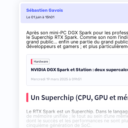
Sébastien Gavois
Le 01 juin à 15h01
Après son
mini-PC DGX Spark
pour les profess
le Superchip RTX Spark. Comme son nom l’indiqu
grand public… enfin une partie du grand publi
développeurs et gamers ; et plus particulièrem
Hardware
NVIDIA DGX Spark et Station : deux supercalcul
Mercredi 19 mars 2025 à 09h51
Un Superchip (CPU, GPU et mé
Le RTX Spark est un Superchip. Dans le langag
de mémoire unifiée ; le tout au sein d’une mê
dont le succès et les performances ne sont pl
cinquième génération de SoC.