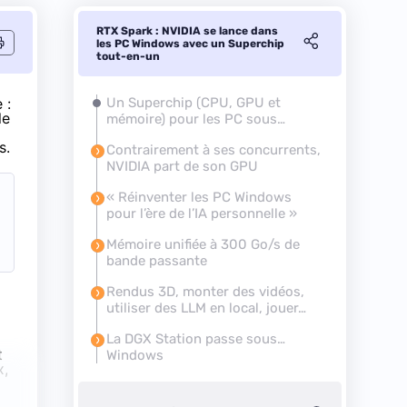
RTX Spark : NVIDIA se lance dans
les PC Windows avec un Superchip
tout-en-un
 :
Un Superchip (CPU, GPU et
le
mémoire) pour les PC sous
Windows on Arm
s.
Contrairement à ses concurrents,
NVIDIA part de son GPU
« Réinventer les PC Windows
pour l’ère de l’IA personnelle »
Mémoire unifiée à 300 Go/s de
bande passante
Rendus 3D, monter des vidéos,
utiliser des LLM en local, jouer…
La DGX Station passe sous…
t
Windows
x,