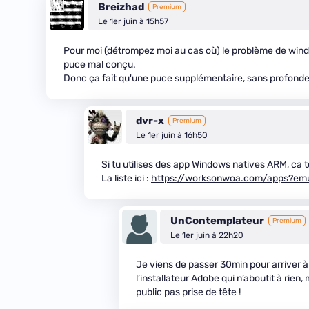
Breizhad
Premium
Le 1er juin à 15h57
Pour moi (détrompez moi au cas où) le problème de wind
puce mal conçu.
Donc ça fait qu'une puce supplémentaire, sans profonde é
dvr-x
Premium
Le 1er juin à 16h50
Si tu utilises des app Windows natives ARM, ca 
La liste ici :
https://worksonwoa.com/apps?emu
UnContemplateur
Premium
Le 1er juin à 22h20
Je viens de passer 30min pour arriver à
l’installateur Adobe qui n’aboutit à rie
public pas prise de tête !