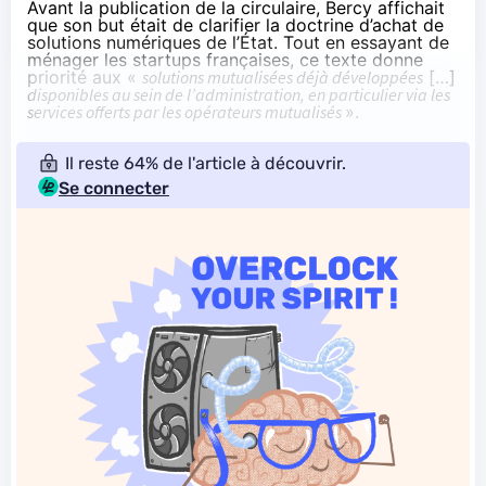
Avant la publication de la circulaire, Bercy affichait
que son but était de clarifier la doctrine d’achat de
solutions numériques de l’État. Tout en essayant de
ménager les startups françaises, ce
texte
donne
priorité aux «
solutions mutualisées déjà développées
[…]
disponibles au sein de l’administration, en particulier via les
services offerts par les opérateurs mutualisés
».
Il reste 64% de l'article à découvrir.
Se connecter