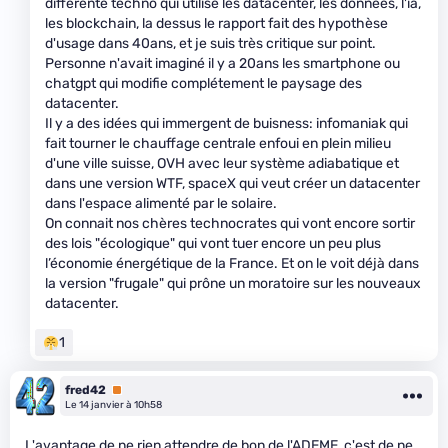
différente techno qui utilise les datacenter, les données, l'ia,
les blockchain, la dessus le rapport fait des hypothèse
d'usage dans 40ans, et je suis très critique sur point.
Personne n'avait imaginé il y a 20ans les smartphone ou
chatgpt qui modifie complétement le paysage des
datacenter.
Il y a des idées qui immergent de buisness: infomaniak qui
fait tourner le chauffage centrale enfoui en plein milieu
d'une ville suisse, OVH avec leur système adiabatique et
dans une version WTF, spaceX qui veut créer un datacenter
dans l'espace alimenté par le solaire.
On connait nos chères technocrates qui vont encore sortir
des lois "écologique" qui vont tuer encore un peu plus
l’économie énergétique de la France. Et on le voit déjà dans
la version "frugale" qui prône un moratoire sur les nouveaux
datacenter.
1
fred42
Premium
Le 14 janvier à 10h58
L'avantage de ne rien attendre de bon de l'ADEME, c'est de ne