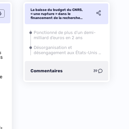
La baisse du budget du CNRS,
« une rupture » dans le
financement de la recherche
française
Ponctionné de plus d’un demi-
milliard d’euros en 2 ans
Désorganisation et
s
désengagement aux États-Unis et
ns
en France, investissement en
Chine
Commentaires
39
e
és