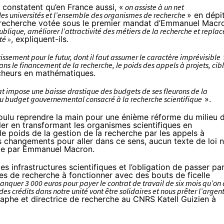
constatent qu’en France aussi, «
on assiste à un net
les universités et l’ensemble des organismes de recherche
» en dépi
la recherche votée sous le premier mandat d’Emmanuel Macr
blique, améliorer l’attractivité des métiers de la recherche et replac
té »
, expliquent-ils.
issement pour le futur, dont il faut assumer le caractère imprévisible
s le financement de la recherche, le poids des appels à projets, cib
cheurs en mathématiques.
at impose une baisse drastique des budgets de ses fleurons de la
 budget gouvernemental consacré à la recherche scientifique
».
voulu reprendre la main pour une énième réforme du milieu 
er
en transformant les organismes scientifiques en
e poids de la gestion de la recherche par les appels à
es changements pour aller dans ce sens, aucun texte de loi n
ulue par Emmanuel Macron.
 infrastructures scientifiques et l’obligation de passer pa
es de recherche à fonctionner avec des bouts de ficelle
anquer 3 000 euros pour payer le contrat de travail de six mois qu’on 
es crédits dans notre unité vont être solidaires et nous prêter l’argen
aphe et directrice de recherche au CNRS Katell Guizien à