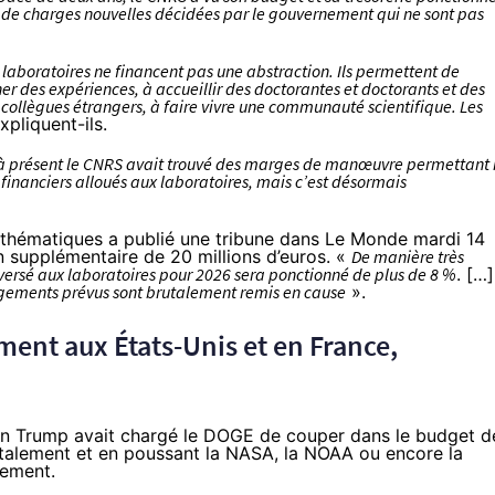
 de charges nouvelles décidées par le gouvernement qui ne sont pas
laboratoires ne financent pas une abstraction. Ils permettent de
ner des expériences, à accueillir des doctorantes et doctorants et des
collègues étrangers, à faire vivre une communauté scientifique. Les
xpliquent-ils.
’à présent le CNRS avait trouvé des marges de manœuvre permettant
financiers alloués aux laboratoires, mais c’est désormais
mathématiques a publié une
tribune
dans Le Monde mardi 14
on supplémentaire de 20 millions d’euros. «
De manière très
versé aux laboratoires pour 2026 sera ponctionné de plus de 8 %
. […]
gagements prévus sont brutalement remis en cause
».
ent aux États-Unis et en France,
tion Trump avait chargé le DOGE de couper dans le budget d
talement et en poussant la NASA, la NOAA ou encore la
vement.