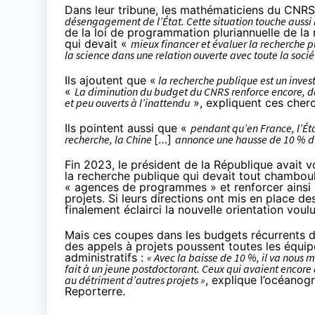
Dans leur tribune, les mathématiciens du CNRS 
désengagement de l’État. Cette situation touche aussi 
de la loi de programmation pluriannuelle de 
qui devait «
mieux financer et évaluer la recherche pu
la science dans une relation ouverte avec toute la socié
Ils ajoutent que «
la recherche publique est un invest
«
La diminution du budget du CNRS renforce encore, dan
et peu ouverts à l’inattendu
», expliquent ces cher
Ils pointent aussi que «
pendant qu’en France, l’Ét
recherche, la Chine
[…]
annonce une hausse de 10 % du
Fin 2023, le président de la République avait 
la recherche publique qui devait tout
chamboul
« agences de programmes » et renforcer ainsi l
projets. Si leurs directions ont mis en place d
finalement éclairci la nouvelle orientation vo
Mais ces coupes dans les budgets récurrents des
des appels à projets poussent toutes les équip
administratifs :
«
Avec la baisse de 10
%, il va nous m
fait à un jeune postdoctorant. Ceux qui avaient encore d
au détriment d’autres projets
»
,
explique
l’océanogr
Reporterre.