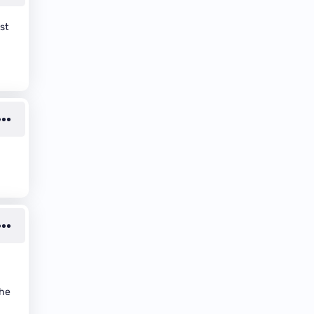
st
che