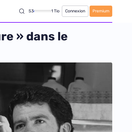
S3
1 Tio
Connexion
Premium
re » dans le