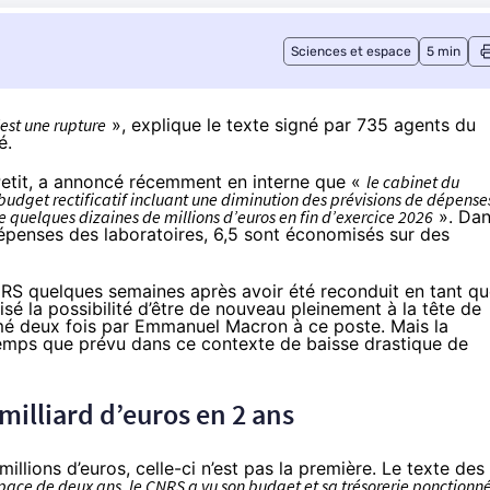
Sciences et espace
5 min
’est une rupture
», explique le
texte
signé par 735 agents du
é.
etit, a
annoncé
récemment en interne que «
le cabinet du
dget rectificatif incluant une diminution des prévisions de dépense
e quelques dizaines de millions d’euros en fin d’exercice 2026
». Da
 dépenses des laboratoires, 6,5 sont économisés sur des
CNRS quelques semaines après avoir été
reconduit
en tant qu
isé la possibilité d’être de nouveau pleinement à la tête de
mé deux fois par Emmanuel Macron à ce poste. Mais la
emps que prévu dans ce contexte de baisse drastique de
illiard d’euros en 2 ans
llions d’euros, celle-ci n’est pas la première. Le texte des
pace de deux ans, le CNRS a vu son budget et sa trésorerie ponctionn