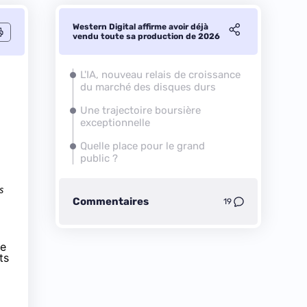
Western Digital affirme avoir déjà
vendu toute sa production de 2026
L'IA, nouveau relais de croissance
du marché des disques durs
Une trajectoire boursière
exceptionnelle
Quelle place pour le grand
public ?
s
Commentaires
19
le
ts
.