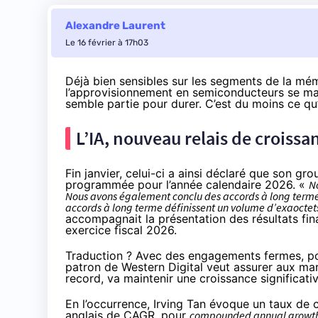
Alexandre Laurent
Le 16 février à 17h03
Déjà bien sensibles sur les segments de la mémo
l’approvisionnement en semiconducteurs se mani
semble partie pour durer. C’est du moins ce qu’
L’IA, nouveau relais de croiss
Fin janvier, celui-ci a ainsi déclaré que son gr
programmée pour l’année calendaire 2026. «
N
Nous avons également conclu des accords à long terme 
accords à long terme définissent un volume d’exaoctets
accompagnait la présentation des résultats fi
exercice fiscal 2026.
Traduction ? Avec des engagements fermes, porta
patron de Western Digital veut assurer aux mar
record, va maintenir une croissance significati
En l’occurrence, Irving Tan évoque un taux de
anglais de CAGR, pour
compounded annual growth