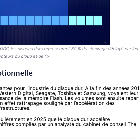
s d’IDC, les disques durs représentent 80 % du stockage déployé par les
cteurs du cloud et de l’IA
ptionnelle
antes pour l’industrie du disque dur. A la fin des années 20
Western Digital, Seagate, Toshiba et Samsung, voyaient leur
ssance de la mémoire Flash. Les volumes sont ensuite repar
 effet rattrapage souligné par l’accélération des
rastructures.
culièrement en 2025 que le disque dur accélère
hiffres
compilés
par un analyste du cabinet de conseil The