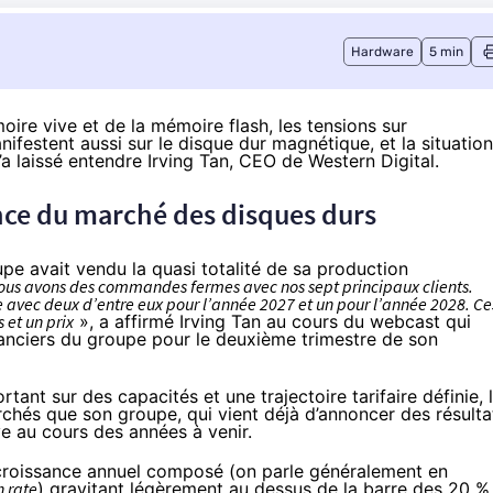
Hardware
5 min
ire vive et de la mémoire flash, les tensions sur
festent aussi sur le disque dur magnétique, et la situation
a laissé entendre Irving Tan, CEO de Western Digital.
ance du marché des disques durs
oupe avait vendu la quasi totalité de sa production
ous avons des commandes fermes avec nos sept principaux clients.
avec deux d’entre eux pour l’année 2027 et un pour l’année 2028. Ce
 et un prix
», a affirmé Irving Tan au cours du
webcast
qui
nanciers du groupe pour le deuxième trimestre de son
nt sur des capacités et une trajectoire tarifaire définie, 
chés que son groupe, qui vient déjà d’annoncer des résulta
ve au cours des années à venir.
 croissance annuel composé (on parle généralement en
 rate
) gravitant légèrement au dessus de la barre des 20 %