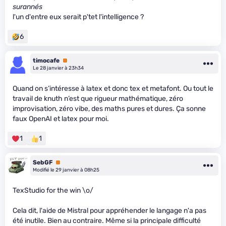
surannés
l'un d'entre eux serait p'tet l'intelligence ?
6
timocafe
Premium
Le 28 janvier à 23h34
Quand on s’intéresse à latex et donc tex et metafont. Ou tout le
travail de knuth n’est que rigueur mathématique, zéro
improvisation, zéro vibe, des maths pures et dures. Ça sonne
faux OpenAI et latex pour moi.
1
1
SebGF
Premium
Modifié le 29 janvier à 08h25
TexStudio for the win \o/
Cela dit, l'aide de Mistral pour appréhender le langage n'a pas
été inutile. Bien au contraire. Même si la principale difficulté