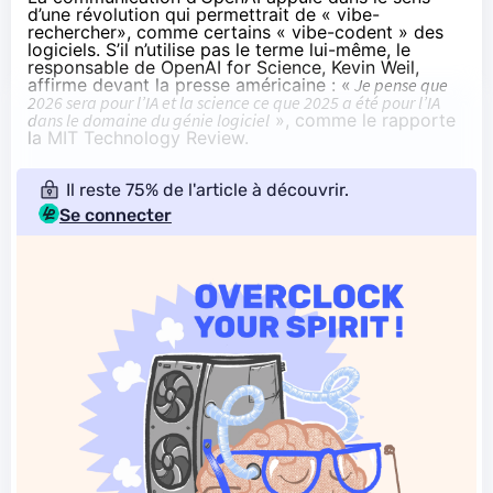
d’une révolution qui permettrait de « vibe-
rechercher», comme certains « vibe-codent » des
logiciels. S’il n’utilise pas le terme lui-même, le
responsable de OpenAI for Science, Kevin Weil,
affirme devant la presse américaine : «
Je pense que
2026 sera pour l’IA et la science ce que 2025 a été pour l’IA
dans le domaine du génie logiciel
», comme le
rapporte
la MIT Technology Review.
Il reste 75% de l'article à découvrir.
Se connecter