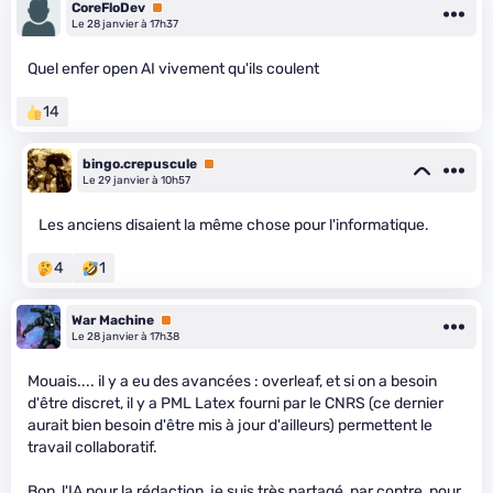
CoreFloDev
Premium
Le 28 janvier à 17h37
Quel enfer open AI vivement qu'ils coulent
14
bingo.crepuscule
Premium
Le 29 janvier à 10h57
Les anciens disaient la même chose pour l'informatique.
4
1
War Machine
Premium
Le 28 janvier à 17h38
Mouais.... il y a eu des avancées : overleaf, et si on a besoin
d'être discret, il y a PML Latex fourni par le CNRS (ce dernier
aurait bien besoin d'être mis à jour d'ailleurs) permettent le
travail collaboratif.
Bon, l'IA pour la rédaction, je suis très partagé, par contre, pour