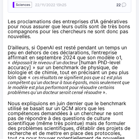
22/11/2022 13h25
22
Sciences
Les proclamations des entreprises d’IA génératives
pour nous assurer que leurs outils sont de très bons
compagnons pour les chercheurs ne sont donc pas
nouvelles.
D’ailleurs, si OpenAI est resté pendant un temps un
peu en dehors de ces déclarations, l’entreprise
affirmait
en septembre 2024 que son modèle o1,
«
dépassait le niveau d’un docteur
[human PhD-level
accuracy] » sur un benchmark de physique, de
biologie et de chimie, tout en précisant un peu plus
loin que «
ces résultats ne signifient pas que o1 est plus
compétent qu’un docteur à tous égards, mais seulement que
le modèle est plus performant pour résoudre certains
problèmes qu’un docteur serait censé résoudre
».
Nous
expliquions
en juin dernier que le benchmark
utilisé se basait sur un QCM alors que les
compétences demandées à un chercheur ne sont
pas de répondre à des questions de culture
scientifique (même très pointue) mais de formuler
des problèmes scientifiques, d’établir des projets de
recherche et de mettre en place des protocoles,
tout ça pour trouver potentiellement de nouvelles