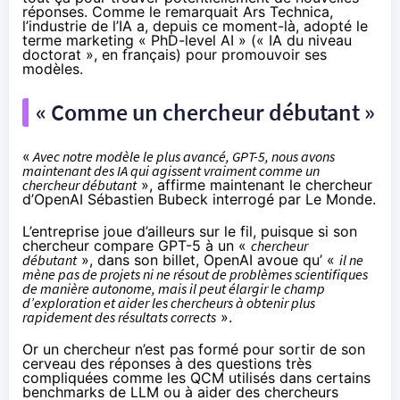
réponses. Comme le
remarquait
Ars Technica,
l’industrie de l’IA a, depuis ce moment-là, adopté le
terme marketing « PhD-level AI » (« IA du niveau
doctorat », en français) pour promouvoir ses
modèles.
« Comme un chercheur débutant »
«
Avec notre modèle le plus avancé, GPT-5, nous avons
maintenant des IA qui agissent vraiment comme un
chercheur débutant
», affirme maintenant le chercheur
d’OpenAI Sébastien Bubeck
interrogé
par Le Monde.
L’entreprise joue d’ailleurs sur le fil, puisque si son
chercheur compare GPT-5 à un «
chercheur
débutant
», dans son billet, OpenAI avoue qu’ «
il ne
mène pas de projets ni ne résout de problèmes scientifiques
de manière autonome, mais il peut élargir le champ
d’exploration et aider les chercheurs à obtenir plus
rapidement des résultats corrects
».
Or un chercheur n’est pas formé pour sortir de son
cerveau des réponses à des questions très
compliquées comme les QCM utilisés dans certains
benchmarks
de LLM ou à aider des chercheurs