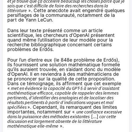
et je trouve que ça accélère beaucoup les choses parce que je
sais que c’est difficile de faire des recherches dans la
littérature
». Cette anecdote avait engendré quelques
persiflages de la communauté, notamment de la
part de
Yann LeCun
.
Dans leur texte présenté comme un article
scientifique, les chercheurs d’OpenAI présentent
quand même l’utilisation de leur modèle pour la
recherche bibliographique concernant certains
problèmes de Erdős.
Pour l’un d’entre eux (le 848e problème de Erdős),
ils fournissent une solution mathématique formelle
qu’ils auraient trouvée, en s’aidant donc du modèle
d’OpenAI. Il en reviendra à des mathématiciens de
se prononcer sur la qualité de cette proposition.
Dans ce témoignage, ils affirment que cet exemple
«
met en évidence la capacité du GPT-5 à servir d’assistant
mathématique efficace, capable de rappeler des lemmes
pertinents, d’identifier des analogies et de localiser des
résultats pertinents à partir d’indications vagues et mal
spécifiées
». Cependant, ils remarquent des limites
importantes, notamment sur «
une confiance excessive
dans la puissance des méthodes existantes
[…]
car cette
discussion est largement absente de la littérature
mathématique elle-même
».