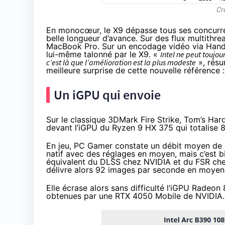
Cr
En monocœur, le X9 dépasse tous ses concurren
belle longueur d’avance. Sur des flux multithre
MacBook Pro. Sur un encodage vidéo via Hand
lui-même talonné par le X9. «
Intel ne peut toujo
c’est là que l’amélioration est la plus modeste
»,
rés
meilleure surprise de cette nouvelle référence 
Un iGPU qui envoie
Sur le classique 3DMark Fire Strike, Tom’s Ha
devant l’iGPU du Ryzen 9 HX 375 qui totalise 8
En jeu, PC Gamer
constate
un débit moyen de 
natif avec des réglages en moyen, mais c’est bi
équivalent du DLSS chez NVIDIA et du FSR che
délivre alors 92 images par seconde en moyen
Elle écrase alors sans difficulté l’iGPU Radeo
obtenues par une RTX 4050 Mobile de NVIDIA.