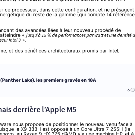
ur ce processeur, dans cette configuration, et ne présagent
 énergétique du reste de la gamme (qui compte 14 référence
pendant des avancées liées à leur nouveau procédé de
 atteindre «
jusqu’à 15 % de performances par watt et une densité 
eur Intel 3
».
e, et des bénéfices architecturaux promis par Intel,
3 (Panther Lake), les premiers gravés en 18A
6
ais derrière l’Apple M5
rdware nous
propose
de positionner le nouveau venu face à
puisque le X9 388H est opposé à un Core Ultra 7 255H (la
 Lenovo, au Ryzen 9 HX 375 d’AMD via une machine HP, et à