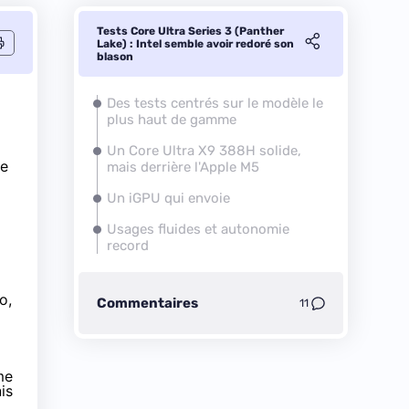
Tests Core Ultra Series 3 (Panther
Lake) : Intel semble avoir redoré son
blason
Des tests centrés sur le modèle le
plus haut de gamme
Un Core Ultra X9 388H solide,
le
mais derrière l'Apple M5
Un iGPU qui envoie
Usages fluides et autonomie
record
o,
Commentaires
11
me
is