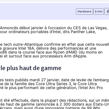
Hardware
6 min
 ? Annoncés début janvier à l’occasion du CES de Las Vegas,
our ordinateurs portables d’Intel, dits Panther Lake,
se tech outre-Atlantique confirme en effet que cette nouvel
e gravure Intel 18A, délivre des performances et une
s x86 dans la course face aux Ryzen d’AMD (du moins en
ssi et surtout face aux processeurs Arm d’Apple.
e le plus haut de gamme
les tests publiés mardi 27 janvier, date de levée de l’embarg
 de la famille des Core Ultra Series 3, le Core Ultra
e plus performant de cette génération, l’Intel Arc Pro
nt été effectués, dans la plupart des rédactions, sur un mê
très haut de gamme (annoncée à 2 300 dollars aux États-Un
écrans, mais aussi d’une imposante batterie de 99 Whr.