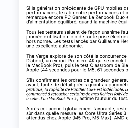
Si la génération précédente de GPU mobiles de
performances, le ratio entre performances et a
remarque encore PC Gamer. Le Zenbook Duo équ
d’alimentation équilibré, quand la machine éq
Tous les testeurs saluent de façon unanime l’a
journée d’utilisation loin de toute prise électr
hors norme. Les tests
lancés
par Guillaume Hen
une excellente autonomie.
The Verge
explore
de son côté la concurrence e
D’abord, un export Premiere 4K qui se conclut 
le MacBook Pro), puis le test Classroom de Ble
Apple (44 secondes pour le M5, 61 secondes po
S’ils confirment les ordres de grandeur généraux
avant, faute de détail précis quant au paramét
pratique, la rapidité de Panther Lake est indéniable. 
commencé à retoucher certains de mes fichiers RAW de 
à celle d’un MacBook Pro
», estime l’auteur du test
Après cet accueil globalement favorable, rest
sûr dans quelle mesure les Core Ultra Series 
attendus chez Apple (M5 Pro, M5 Max), AMD