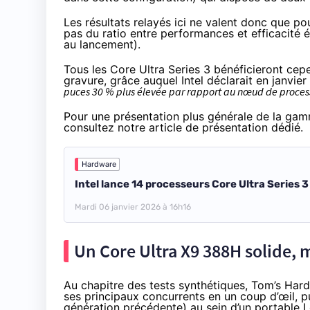
Les résultats relayés ici ne valent donc que po
pas du ratio entre performances et efficacité
au lancement).
Tous les Core Ultra Series 3 bénéficieront ce
gravure, grâce auquel Intel déclarait en janvier
puces 30 % plus élevée par rapport au nœud de process
Pour une présentation plus générale de la gamm
consultez notre article de présentation dédié.
Hardware
Intel lance 14 processeurs Core Ultra Series 
Mardi 06 janvier 2026 à 16h16
Un Core Ultra X9 388H solide, m
Au chapitre des tests synthétiques, Tom’s Ha
ses principaux concurrents en un coup d’œil, 
génération précédente) au sein d’un portable