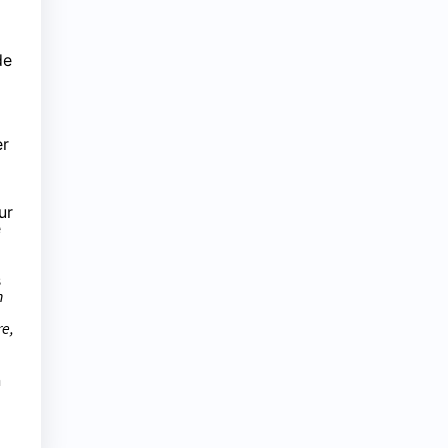
de
er
ur
e
s
n
re,
n