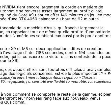
 NVIDIA tient encore largement la corde en matière de
utonomie se renverse assez largement au profit d’Intel,
ipé du Core X9 tient en effet 146 minutes en jeu, en mo
uipée d’une RTX 4050 calanche au bout de 92 minutes.
utonomie de la machine d’Asus, qui franchit largement la
ique, en rappelant tout de même qu’elle profite d’une batterie
ri des Numériques semblent eux aussi partis pour confirm
ntre X9 et M5 sur deux applications dites de création.
à l’avantage d’Intel (183 secondes, contre 194 secondes po
nder, qui lui consacre une victoire sans conteste de la puc
ur le X9).
, ces deux chiffres sont toutefois difficiles à analyser plu
rage des logiciels concernés. Est-ce le plus important ? «
E
Lorsque j’ai ouvert mon catalogue Adobe Lightroom Classic et
50 mégapixels, j’ai constaté une fluidité comparable, voire supérieu
.
e à voir comment se comporte le reste de la gamme, et bie
3 tiendront leur nouveau rang face aux nouveaux venus
 ou Qualcomm…