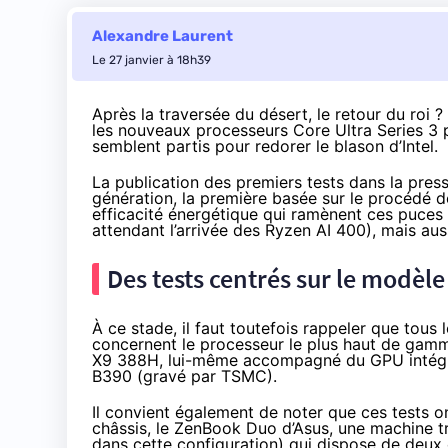
Alexandre Laurent
Le 27 janvier à 18h39
Après la traversée du désert, le retour du roi
les
nouveaux processeurs Core Ultra Series 3
p
semblent partis pour redorer le blason d’Intel.
La publication des premiers tests dans la pres
génération, la première basée sur le procédé d
efficacité énergétique qui ramènent ces puce
attendant l’arrivée des
Ryzen AI 400
), mais au
Des tests centrés sur le modèl
À ce stade, il faut toutefois rappeler que tous 
concernent le processeur le plus haut de gamme
X9 388H, lui-même accompagné du GPU intégré l
B390 (gravé par TSMC).
Il convient également de noter que ces tests o
châssis, le ZenBook Duo d’Asus, une machine 
dans cette configuration) qui dispose de deux 