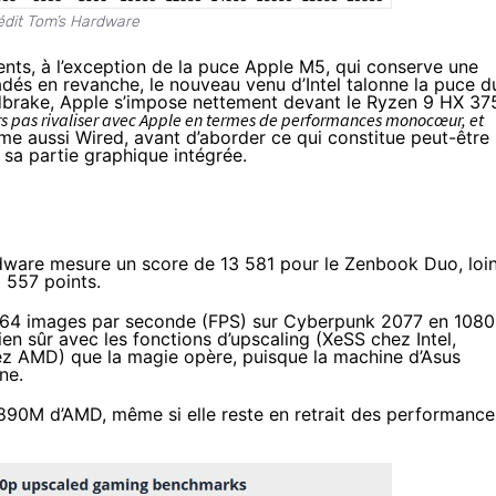
édit Tom’s Hardware
ts, à l’exception de la puce Apple M5, qui conserve une
adés en revanche, le nouveau venu d’Intel talonne la puce d
brake, Apple s’impose nettement devant le Ryzen 9 HX 37
urs pas rivaliser avec Apple en termes de performances monocœur, et
ume
aussi Wired, avant d’aborder ce qui constitue peut-être 
: sa partie graphique intégrée.
rdware mesure un score de 13 581 pour le Zenbook Duo, loi
 557 points.
64 images par seconde (FPS) sur Cyberpunk 2077 en 108
en sûr avec les fonctions d’upscaling (
XeSS
chez Intel,
z AMD) que la magie opère, puisque la machine d’Asus
ne.
n 890M d’AMD, même si elle reste en retrait des performance