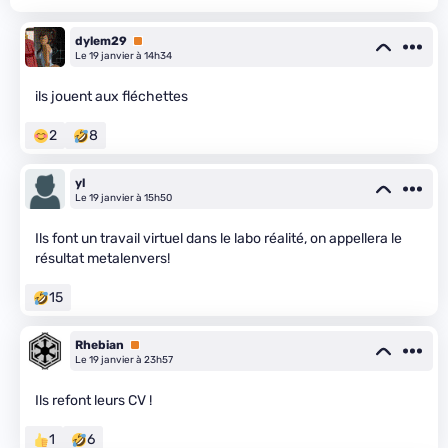
dylem29
Premium
Le 19 janvier à 14h34
ils jouent aux fléchettes
2
8
yl
Le 19 janvier à 15h50
Ils font un travail virtuel dans le labo réalité, on appellera le
résultat metalenvers!
15
Rhebian
Premium
Le 19 janvier à 23h57
Ils refont leurs CV !
1
6