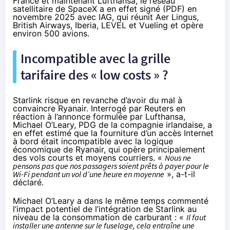
France et maintenant Lufthansa, le réseau
satellitaire de SpaceX a en effet signé (
PDF
) en
novembre 2025 avec IAG, qui réunit Aer Lingus,
British Airways, Iberia, LEVEL et Vueling et opère
environ 500 avions.
Incompatible avec la grille
tarifaire des « low costs » ?
Starlink risque en revanche d’avoir du mal à
convaincre Ryanair. Interrogé par Reuters en
réaction à l’annonce formulée par Lufthansa,
Michael O’Leary, PDG de la compagnie irlandaise, a
en effet estimé que la fourniture d’un accès Internet
à bord était incompatible avec la logique
économique de Ryanair, qui opère principalement
des vols courts et moyens courriers. «
Nous ne
pensons pas que nos passagers soient prêts à payer pour le
Wi-Fi pendant un vol d’une heure en moyenne
», a-t-il
déclaré
.
Michael O’Leary a dans le même temps commenté
l’impact potentiel de l’intégration de Starlink au
niveau de la consommation de carburant : «
Il faut
installer une antenne sur le fuselage, cela entraîne une