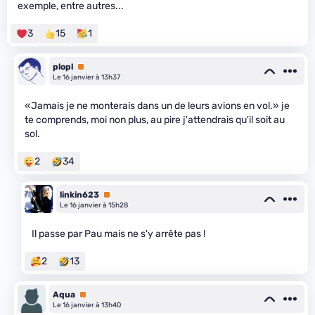
exemple, entre autres...
3
15
1
plopl
Premium
Le 16 janvier à 13h37
«Jamais je ne monterais dans un de leurs avions en vol.» je
te comprends, moi non plus, au pire j'attendrais qu'il soit au
sol.
2
34
linkin623
Premium
Le 16 janvier à 15h28
Il passe par Pau mais ne s'y arrête pas !
2
13
Aqua
Premium
Le 16 janvier à 13h40