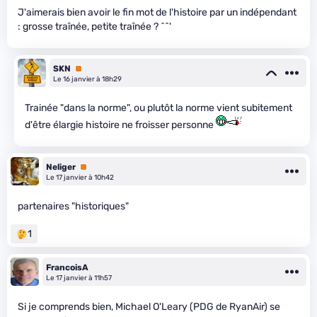
J'aimerais bien avoir le fin mot de l'histoire par un indépendant
: grosse traînée, petite traînée ? ^^'
SKN
Premium
Le 16 janvier à 18h29
Trainée "dans la norme", ou plutôt la norme vient subitement
d'être élargie histoire ne froisser personne
Neliger
Premium
Le 17 janvier à 10h42
partenaires "historiques"
1
FrancoisA
Le 17 janvier à 11h57
Si je comprends bien, Michael O'Leary (PDG de RyanAir) se