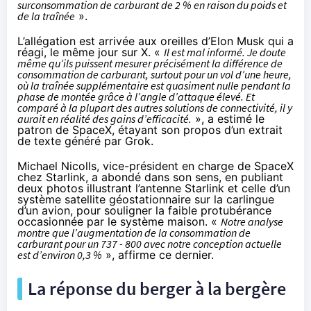
surconsommation de carburant de 2 % en raison du poids et
de la traînée
».
L’allégation est arrivée aux oreilles d’Elon Musk qui a
réagi, le même jour sur X. «
Il est mal informé. Je doute
même qu’ils puissent mesurer précisément la différence de
consommation de carburant, surtout pour un vol d’une heure,
où la traînée supplémentaire est quasiment nulle pendant la
phase de montée grâce à l’angle d’attaque élevé. Et
comparé à la plupart des autres solutions de connectivité, il y
aurait en réalité des gains d’efficacité.
», a
estimé
le
patron de SpaceX, étayant son propos d’un extrait
de texte généré par Grok.
Michael Nicolls, vice-président en charge de SpaceX
chez Starlink, a abondé dans son sens, en publiant
deux photos illustrant l’antenne Starlink et celle d’un
système satellite géostationnaire sur la carlingue
d’un avion, pour souligner la faible protubérance
occasionnée par le système maison. «
Notre analyse
montre que l’augmentation de la consommation de
carburant pour un 737 - 800 avec notre conception actuelle
est d’environ 0,3 %
», affirme ce dernier.
La réponse du berger à la bergère