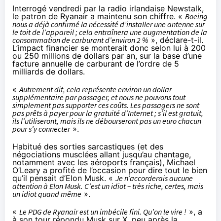
Interrogé
vendredi par la radio irlandaise Newstalk,
le patron de Ryanair a maintenu son chiffre. «
Boeing
nous a déjà confirmé la nécessité d’installer une antenne sur
le toit de l’appareil ; cela entraînera une augmentation de la
consommation de carburant d’environ 2 %
», déclare-t-il.
L’impact financier se monterait donc selon lui à 200
ou 250 millions de dollars par an, sur la base d’une
facture annuelle de carburant de l’ordre de 5
milliards de dollars.
«
Autrement dit, cela représente environ un dollar
supplémentaire par passager, et nous ne pouvons tout
simplement pas supporter ces coûts. Les passagers ne sont
pas prêts à payer pour la gratuité d’Internet ; s’il est gratuit,
ils l’utiliseront, mais ils ne débourseront pas un euro chacun
pour s’y connecter
».
Habitué des sorties sarcastiques (et des
négociations musclées allant jusqu’au
chantage
,
notamment avec les aéroports français), Michael
O’Leary a profité de l’occasion pour dire tout le bien
qu’il pensait d’Elon Musk. «
Je n’accorderais aucune
attention à Elon Musk. C’est un idiot – très riche, certes, mais
un idiot quand même
».
«
Le PDG de Ryanair est un imbécile fini. Qu’on le vire !
», a
à son tour répondu Musk sur X, peu après la