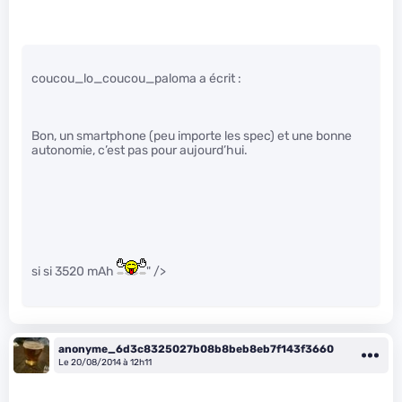
coucou_lo_coucou_paloma a écrit :
Bon, un smartphone (peu importe les spec) et une bonne
autonomie, c’est pas pour aujourd’hui.
si si 3520 mAh
" />
anonyme_6d3c8325027b08b8beb8eb7f143f3660
Le 20/08/2014 à 12h11