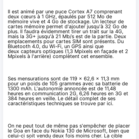
Il est animé par une puce Cortex A7 comprenant
deux cœurs à 1 GHz, épaulés par 512 Mo de
mémoire vive et 4 Go de stockage. Un lecteur de
cartes mémoire permet d'ajouter jusqu'à 32 Go de
plus. Il faudra évidemment tirer un trait sur la
4G
,
mais la 3G+ jusqu'à 21 Mb/s est de la partie. Deux
emplacements pour cartes SIM sont présents. Du
Bluetooth 4.0, du Wi-Fi, un GPS ainsi que
deux capteurs optiques (1,3 Mpixels en façade et 2
Mpixels à l'arrière) complètent cet ensemble.
Ses mensurations sont de 119 x 62,6 x 11,3 mm
pour un poids de 105 grammes avec sa batterie de
1300 mAh. L'autonomie annoncée est de 11,48
heures en communication 2G, 6,26 heures en 3G et
384 heures en veille. Le détail complet de ses
caractéristiques techniques se trouve
par ici
.
On ne peut tout de même pas s'empêcher de placer
le Goa en face du
Nokia 130 de Microsoft
, bien que
celui-ci soit vendu deux fois moins cher. La cible