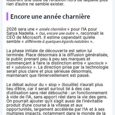
rien d’autre ne semble exister.
Encore une année charnière
2026 sera une «
année charnière
» pour l’IA pour
Satya Nadella. «
Oui, encore une autre
», reconnait le
CEO de Microsoft. Il estime cependant qu’elle
semble «
différente à quelques égards notables
».
La phase initiale de découverte est selon lui
terminée. Place désormais à la diffusion généralisée,
le public prenant peu à peu ses marques et
commençant à faire la distinction entre «
spectacle
»
et «
substance
». La direction prise par la technologie
serait plus claire et plus sérieuse désormais,
maintenant que l’émerveillement est passé.
Le débat autour du « slop » (bouillie) n’aurait plus
lieu d’être, car il serait surtout lié à des cas
d’utilisation sans réel débouché : un fonctionnement
à vide de l’IA, sans apport réel dans la vie des gens.
On pourrait ajouter qu’il s’agit aussi de l’inévitable
produit d’une course à la vitesse et aux
opportunités, largement accélérée par l’IA et à ses
multiples impacts, notamment dans le monde de la