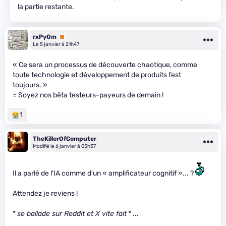
la partie restante.
rxPyOm
Premium
Le 5 janvier à 21h47
« Ce sera un processus de découverte chaotique, comme
toute technologie et développement de produits l’est
toujours. »
= Soyez nos bêta testeurs-payeurs de demain !
1
TheKillerOfComputer
Modifié le 6 janvier à 05h37
Il a parlé de l'IA comme d'un « amplificateur cognitif »... ?
Attendez je reviens !
*
se ballade sur Reddit et X vite fait
* ...