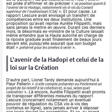
est priée d'affirmer et de préciser «
sa position quant à
l'avenir de la
Hadopi
, notamment vis-à-vis du Conseil
supérieur de l'audiovisuel (CSA)
». Et pour cause. Le
rapport Lescure avait envisagé un transfert de
compétences entre les deux institutions. Une
proposition qu'avait reprise Aurélie Filippetti, mais
sans jamais la mettre en œuvre. Durant ces derniers
mois, la désormais ex-ministre de la Culture laissait
même entendre que la Haute autorité en charge de
la riposte graduée avait finalement de beaux jours
devant elle,
puisqu'elle assurait que son budget
était «
préservé pour les années à venir
»
.
L'avenir de la
Hadopi
et celui de la
loi sur la Création
D'autre part, Lionel Tardy demande aujourd'hui à
Fleur Pellerin «
si elle compte présenter au Parlement un
projet de loi relatif à la création et, si oui, selon quel
calendrier
». Là encore, Aurélie Filippetti avait promis
de transposer différentes mesures du rapport
Lescure (concernant notamment un éventuel
pouvoir de régulation du CSA vis-à-vis des
contenus en ligne), sans jamais arriver à déposer
son texte devant les assemblées. Et ce, au grand