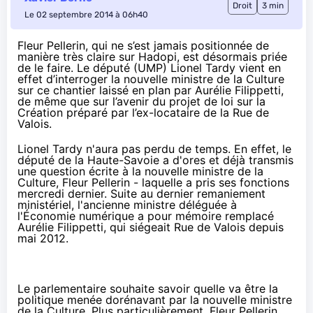
Droit
3 min
Le 02 septembre 2014 à 06h40
Fleur Pellerin, qui ne s’est jamais positionnée de
manière très claire sur Hadopi, est désormais priée
de le faire. Le député (UMP) Lionel Tardy vient en
effet d’interroger la nouvelle ministre de la Culture
sur ce chantier laissé en plan par Aurélie Filippetti,
de même que sur l’avenir du projet de loi sur la
Création préparé par l’ex-locataire de la Rue de
Valois.
Lionel Tardy n'aura pas perdu de temps. En effet, le
député de la Haute-Savoie a d'ores et déjà transmis
une
question écrite
à la nouvelle ministre de la
Culture, Fleur Pellerin - laquelle a pris ses fonctions
mercredi dernier. Suite au dernier remaniement
ministériel, l'ancienne ministre déléguée à
l'Économie numérique a pour mémoire
remplacé
Aurélie Filippetti
, qui siégeait Rue de Valois depuis
mai 2012.
Le parlementaire souhaite savoir quelle va être la
politique menée dorénavant par la nouvelle ministre
de la Culture. Plus particulièrement, Fleur Pellerin