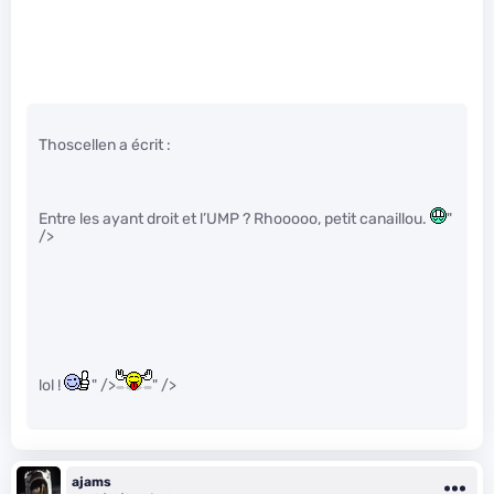
Thoscellen a écrit :
Entre les ayant droit et l’UMP ? Rhooooo, petit canaillou.
"
/>
lol !
" />
" />
ajams