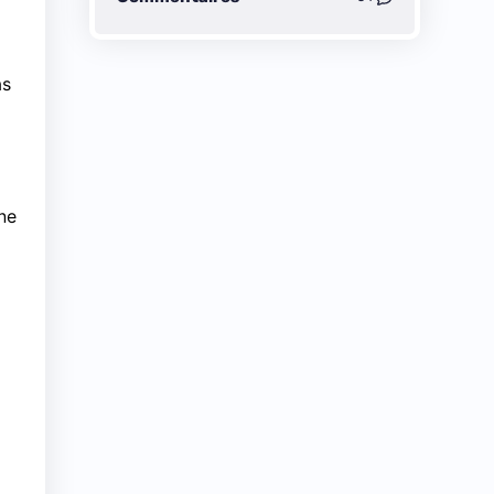
as
ne