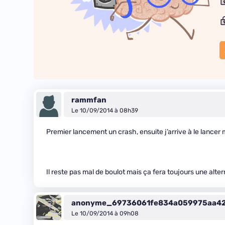
rammfan
Le 10/09/2014 à 08h39
Premier lancement un crash, ensuite j’arrive à le lance
Il reste pas mal de boulot mais ça fera toujours une alte
anonyme_69736061fe834a059975aa4
Le 10/09/2014 à 09h08