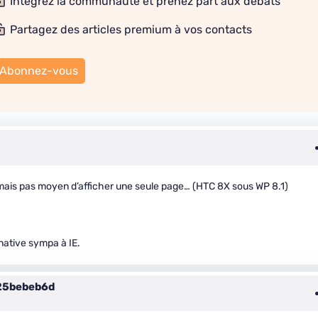
Intégrez la communauté et prenez part aux débats
Partagez des articles premium à vos contacts
Abonnez-vous
r mais pas moyen d’afficher une seule page… (HTC 8X sous WP 8.1)
rnative sympa à IE.
25bebeb6d