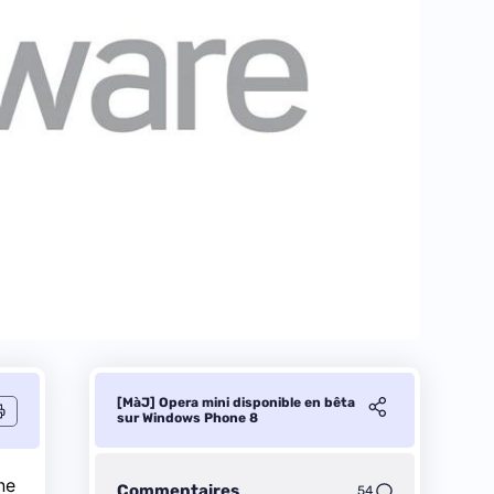
[MàJ] Opera mini disponible en bêta
sur Windows Phone 8
ne
Commentaires
54