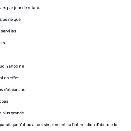
rs par jour de retard.
ns peine que
servi les
nts.
uoi Yahoo n’a
nt en effet
s n’étaient au
t pas
e plus grande
arait que Yahoo a tout simplement eu l’interdiction d’aborder le