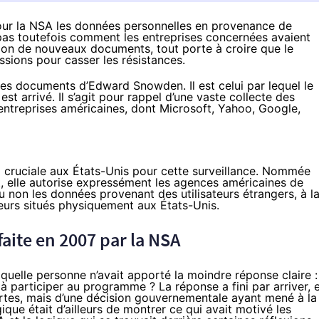
our la NSA les données personnelles en provenance de
pas toutefois comment les entreprises concernées avaient
elon de nouveaux documents, tout porte à croire que le
ssions pour casser les résistances.
es documents d’
Edward Snowden
. Il est celui par lequel le
st arrivé. Il s’agit pour rappel d’une vaste collecte des
entreprises américaines, dont Microsoft, Yahoo, Google,
i cruciale aux États-Unis pour cette surveillance. Nommée
, elle
autorise expressément
les agences américaines de
 non les données provenant des utilisateurs étrangers, à l
veurs situés physiquement aux États-Unis.
aite en 2007 par la NSA
laquelle personne n’avait apporté la moindre réponse claire :
participer au programme ? La réponse a fini par arriver, 
alertes, mais d’une décision gouvernementale ayant mené à la
gique était d’ailleurs de montrer ce qui avait motivé les