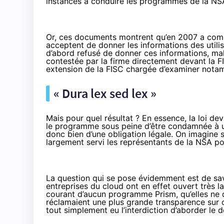
instances à conduire les programmes de la NSA e
Or, ces documents montrent qu’en 2007 a comme
acceptent de donner les informations des util
d’abord refusé de donner ces informations, mal
contestée par la firme directement devant la F
extension de la FISC chargée d’examiner nota
« Dura lex sed lex »
Mais pour quel résultat ? En essence, la loi dev
le programme sous peine d’être condamnée à
donc bien d’une obligation légale. On imagine 
largement servi les représentants de la NSA p
La question qui se pose évidemment est de sav
entreprises du cloud ont en effet ouvert très l
courant d’aucun programme Prism, qu’elles ne 
réclamaient une plus grande transparence sur 
tout simplement eu l’interdiction d’aborder le