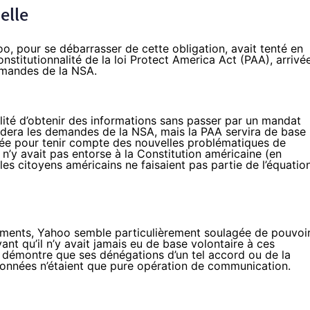
nelle
hoo, pour se débarrasser de cette obligation, avait tenté en
nstitutionnalité de la loi Protect America Act (PAA), arrivé
emandes de la NSA.
bilité d’obtenir des informations sans passer par un mandat
alidera les demandes de la NSA, mais la PAA servira de base
ndée pour tenir compte des nouvelles problématiques de
il n’y avait pas entorse à la Constitution américaine (en
es citoyens américains ne faisaient pas partie de l’équation
uments, Yahoo semble particulièrement soulagée de pouvoi
ant qu’il n’y avait jamais eu de base volontaire à ces
 démontre que ses dénégations d’un tel accord ou de la
nnées n’étaient que pure opération de communication.