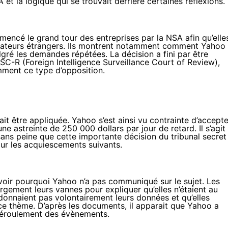
t la logique qui se trouvait derrière certaines réflexions.
ncé le grand tour des entreprises par la NSA afin qu’elle
isateurs étrangers. Ils montrent notamment comment Yahoo
gré les demandes répétées. La décision a fini par être
ISC-R (Foreign Intelligence Surveillance Court of Review),
mment ce type d’opposition.
ait être appliquée. Yahoo s’est ainsi vu contrainte d’accepte
 une
astreinte de 250 000 dollars par jour de retard
. Il s’agit
sans peine que cette importante décision du tribunal secret
our les acquiescements suivants.
oir pourquoi Yahoo n’a pas communiqué sur le sujet. Les
argement leurs vannes pour expliquer qu’elles n’étaient au
donnaient pas volontairement leurs données et qu’elles
ce thème. D’après les documents, il apparait que Yahoo a
 déroulement des évènements.