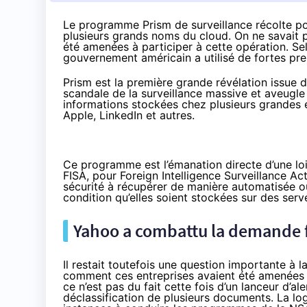
Le programme Prism de surveillance récolte p
plusieurs grands noms du cloud. On ne savait 
été amenées à participer à cette opération. S
gouvernement américain a utilisé de fortes pre
Prism est la
première grande révélation
issue d
scandale de la surveillance massive et aveugle e
informations stockées chez plusieurs grandes 
Apple, LinkedIn et autres.
Ce programme est l’émanation directe d’une lo
FISA, pour Foreign Intelligence Surveillance Act
sécurité à récupérer de manière automatisée ou
condition qu’elles soient stockées sur des ser
Yahoo a combattu la demande f
Il restait toutefois une question importante à 
comment ces entreprises avaient été amenées à 
ce n’est pas du fait cette fois d’un lanceur d’
déclassification de plusieurs documents
. La lo