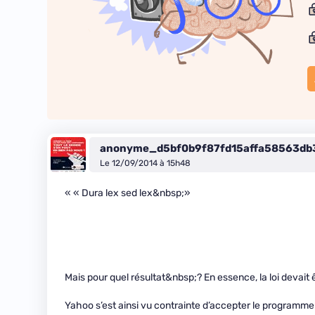
anonyme_d5bf0b9f87fd15affa58563db
Le 12/09/2014 à 15h48
« « Dura lex sed lex&nbsp;»
Mais pour quel résultat&nbsp;? En essence, la loi devait 
Yahoo s’est ainsi vu contrainte d’accepter le programme