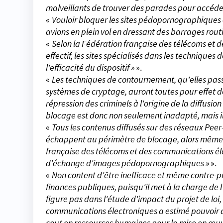
malveillants de trouver des parades pour accéde
«
Vouloir bloquer les sites pédopornographiques e
avions en plein vol en dressant des barrages routi
«
Selon la Fédération française des télécoms et d
effectif, les sites spécialisés dans les technique
l'efficacité du dispositif »
».
«
Les techniques de contournement, qu'elles pass
systèmes de cryptage, auront toutes pour effet de r
répression des criminels à l'origine de la diffu
blocage est donc non seulement inadapté, mais il
«
Tous les contenus diffusés sur des réseaux Peer
échappent au périmètre de blocage, alors même 
française des télécoms et des communications élec
d'échange d'images pédopornographiques »
».
«
Non content d'être inefficace et même contre-pr
finances publiques, puisqu'il met à la charge de l'
figure pas dans l'étude d'impact du projet de loi
communications électroniques a estimé pouvoir all
cout en ressources humaines pour la mise en œuvre 