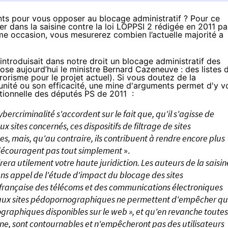
ts pour vous opposer au blocage administratif ? Pour ce
nger dans la saisine contre la loi LOPPSI 2 rédigée en 2011 pa
ême occasion, vous mesurerez combien l’actuelle majorité a
 introduisait dans notre droit un blocage administratif des
opose aujourd’hui le ministre Bernard Cazeneuve :
des listes 
orisme pour le projet actuel). Si vous doutez de la
unité ou son efficacité, une mine d'arguments permet d'y vo
utionnelle des députés PS
de 2011 :
bercriminalité s'accordent sur le fait que, qu'il s'agisse de
 sites concernés, ces dispositifs de filtrage de sites
 mais, qu'au contraire, ils contribuent à rendre encore plus
 la découragent pas tout simplement
».
irera utilement votre haute juridiction. Les auteurs de la saisin
ans appel de l'étude d'impact du blocage des sites
française des télécoms et des communications électroniques
ès aux sites pédopornographiques ne permettent d'empêcher q
graphiques disponibles sur le web », et qu'en revanche toutes
ne, sont contournables et n'empêcheront pas des utilisateurs