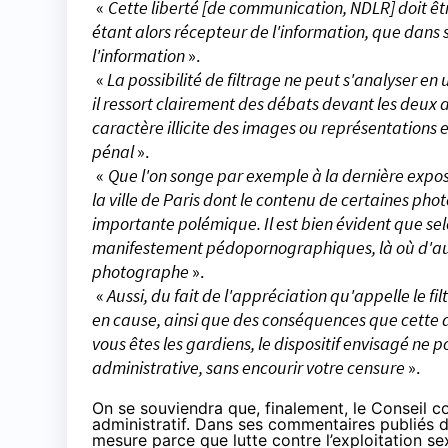
«
Cette liberté [de communication, NDLR] doit êtr
étant alors récepteur de l'information, que dans s
l'information
».
«
La possibilité de filtrage ne peut s'analyser e
il ressort clairement des débats devant les deux
caractère illicite des images ou représentations en
pénal
».
«
Que l'on songe par exemple à la dernière expos
la ville de Paris dont le contenu de certaines ph
importante polémique. Il est bien évident que sel
manifestement pédopornographiques, là où d'autre
photographe
».
«
Aussi, du fait de l'appréciation qu'appelle le f
en cause, ainsi que des conséquences que cette 
vous êtes les gardiens, le dispositif envisagé ne p
administrative, sans encourir votre censure
».
On se souviendra que, finalement, le Conseil co
administratif. Dans
ses commentaires
publiés 
mesure parce que lutte contre l’exploitation se