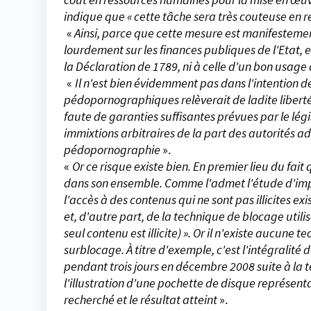
indique que « cette tâche sera très couteuse en
«
Ainsi, parce que cette mesure est manifesteme
lourdement sur les finances publiques de l'Etat, ell
la Déclaration de 1789, ni à celle d'un bon usage 
«
Il n'est bien évidemment pas dans l'intention d
pédopornographiques relèverait de ladite libert
faute de garanties suffisantes prévues par le légi
immixtions arbitraires de la part des autorités ad
pédopornographie
».
«
Or ce risque existe bien. En premier lieu du fai
dans son ensemble. Comme l'admet l'étude d'impact
l'accès à des contenus qui ne sont pas illicites exi
et, d'autre part, de la technique de blocage utili
seul contenu est illicite) ». Or il n'existe aucun
surblocage. À titre d'exemple, c'est l'intégralité
pendant trois jours en décembre 2008 suite à la t
l'illustration d'une pochette de disque représenta
recherché et le résultat atteint
».