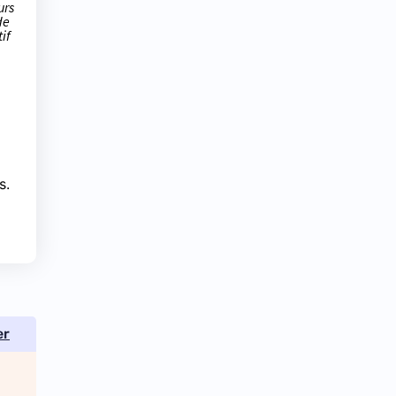
urs
de
if
s.
er