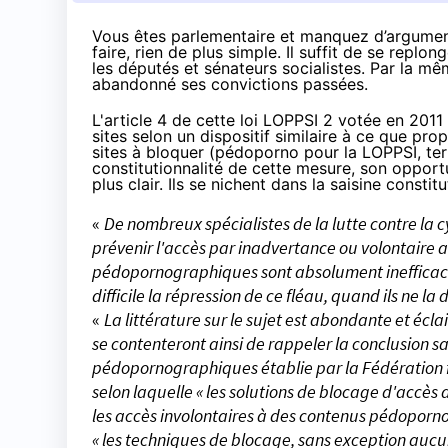
Vous êtes parlementaire et manquez d’argumen
faire, rien de plus simple. Il suffit de se replo
les députés et sénateurs socialistes. Par la m
abandonné ses convictions passées.
L'article 4 de cette loi LOPPSI 2 votée en 2011
sites selon un dispositif similaire à ce que pr
sites à bloquer
(pédoporno pour la LOPPSI, terr
constitutionnalité de cette mesure, son opport
plus clair. Ils se nichent dans
la saisine constit
«
De nombreux spécialistes de la lutte contre la cy
prévenir l'accès par inadvertance ou volontaire aux
pédopornographiques sont absolument inefficaces,
difficile la répression de ce fléau, quand ils ne
«
La littérature sur le sujet est abondante et écla
se contenteront ainsi de rappeler la conclusion s
pédopornographiques établie par la Fédération 
selon laquelle « les solutions de blocage d'acc
les accès involontaires à des contenus pédoporno
« les techniques de blocage, sans exception aucu