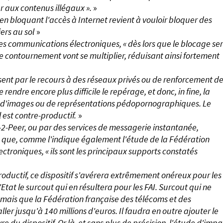
r aux contenus illégaux ».
»
n bloquant l'accès à Internet revient à vouloir bloquer des
ers au sol
»
es communications électroniques, « dès lors que le blocage se
s de contournement vont se multiplier, réduisant ainsi fortement
ent par le recours à des réseaux privés ou de renforcement d
endre encore plus difficile le repérage, et donc, in fine, la
sion d'images ou de représentations pédopornographiques. Le
 est contre-productif.
»
-2-Peer, ou par des services de
messagerie instantanée
,
que, comme l'indique également l'étude de la Fédération
troniques, « ils sont les principaux supports constatés
oductif, ce dispositif s'avérera extrêmement onéreux pour les
Etat le surcout qui en résultera pour les FAI. Surcout qui ne
, mais que la Fédération française des télécoms et des
er jusqu'à 140 millions d'euros. Il faudra en outre ajouter le
du dispositif. Or là, et sans plus de précision, l'étude d'impa