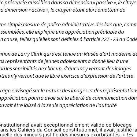
e préservée aussi bien dans sa dimension « passive », le citoye
a dimension « active », le citoyen étant alors émetteur de
n une simple mesure de police administrative dès lors que, com
 assemblées, elle implique une appréciation préalable du
 cause, telles qu'elles sont définies à l'article 227 - 23 du Cod
ition de Larry Clark qui s'est tenue au Musée d'art moderne d
otos représentants de jeunes adolescents a donné lieu à une
on les sensibilités de chacun, d'aucuns y verront des images
s n'y verront que le libre exercice d'expression de l'artiste
iltrage envisagé sur la nature des images et des représentation
appréciation pourra avoir sur la liberté de communication don
ouvait être laissé à la seule appréciation de l'autorité
nstitutionnel avait
exceptionnellement validé
ce blocage
dans
les Cahiers du Conseil constitutionnel,
il avait justifié l
xuelle des mineurs justifie des mesures exorbitantes. «
Les