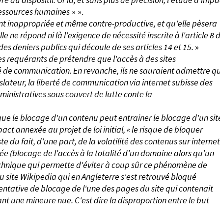
 ressources humaines
» ».
nt inappropriée et même contre-productive, et qu'elle pèsera
e ne répond ni là l'exigence de nécessité inscrite à l'article 8 
des deniers publics qui découle de ses articles 14 et 15.
»
es requérants de prétendre que l'accès à des sites
é de communication. En revanche, ils ne sauraient admettre q
slateur, la liberté de communication via internet subisse des
ministratives sous couvert de lutte conte la
t que le blocage d'un contenu peut entrainer le blocage d'un sit
 annexée au projet de loi initial, « le risque de bloquer
ste du fait, d'une part, de la volatilité des contenus sur internet
sée (blocage de l'accès à la totalité d'un domaine alors qu'un
e technique qui permette d'éviter à coup sûr ce phénomène de
 du site Wikipedia qui en Angleterre s'est retrouvé bloqué
entative de blocage de l'une des pages du site qui contenait
nt une mineure nue. C'est dire la disproportion entre le but