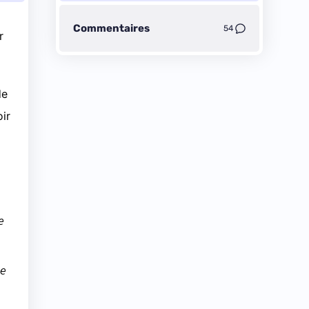
Commentaires
54
r
de
ir
e
ue