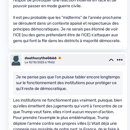
l'espoir de provoquer une réaction violente en face et de
pouvoir passer en mode guerre civile.
Il est peu probable que les "midterms" de l'année prochaine
se déroulent dans un contexte apaisé et respectueux des
principes démocratiques. Je ne serais pas étonné de voir
l'ICE (ou des gens prétendant être de l'ICE) s'attaquer aux
gens qui font la file dans les districts à majorité démocrate.
deathscythe0666
Premium
Le 10/10/2025 à 11h52
Je ne pense pas que l'on puisse tabler encore longtemps
sur le fonctionnement des institutions pour protéger ce
qu'il reste de démocratique.
Les institutions ne fonctionnent pas vraiment, puisque, bien
qu'elles émettent des jugements qui vont à l'encontre de ce
que Trump veut faire, elles n'ont aucun moyen d'action.
Pour prendre l'exemple le plus emblématique, Trump
déploie l'armée contre ses propres villes (c'était déjà une
connerie pas possible de notre part, la France, de le faire à