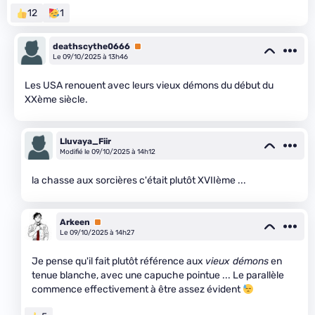
12
1
deathscythe0666
Premium
Le 09/10/2025 à 13h46
Les USA renouent avec leurs vieux démons du début du
XXème siècle.
Lluvaya_Fiir
Modifié le 09/10/2025 à 14h12
la chasse aux sorcières c'était plutôt XVIIème ...
Arkeen
Premium
Le 09/10/2025 à 14h27
Je pense qu'il fait plutôt référence aux
vieux démons
en
tenue blanche, avec une capuche pointue ... Le parallèle
commence effectivement à être assez évident