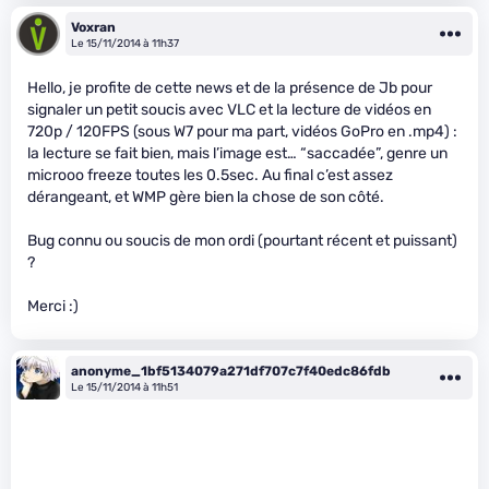
Voxran
Le 15/11/2014 à 11h37
Hello, je profite de cette news et de la présence de Jb pour
signaler un petit soucis avec VLC et la lecture de vidéos en
720p / 120FPS (sous W7 pour ma part, vidéos GoPro en .mp4) :
la lecture se fait bien, mais l’image est… “saccadée”, genre un
microoo freeze toutes les 0.5sec. Au final c’est assez
dérangeant, et WMP gère bien la chose de son côté.
Bug connu ou soucis de mon ordi (pourtant récent et puissant)
?
Merci :)
anonyme_1bf5134079a271df707c7f40edc86fdb
Le 15/11/2014 à 11h51