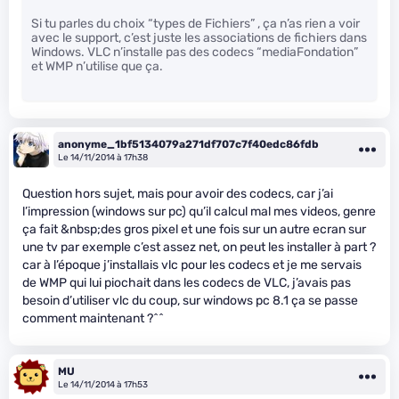
Si tu parles du choix “types de Fichiers” , ça n’as rien a voir
avec le support, c’est juste les associations de fichiers dans
Windows. VLC n’installe pas des codecs “mediaFondation”
et WMP n’utilise que ça.
anonyme_1bf5134079a271df707c7f40edc86fdb
Le 14/11/2014 à 17h38
Question hors sujet, mais pour avoir des codecs, car j’ai
l’impression (windows sur pc) qu’il calcul mal mes videos, genre
ça fait &nbsp;des gros pixel et une fois sur un autre ecran sur
une tv par exemple c’est assez net, on peut les installer à part ?
car à l’époque j’installais vlc pour les codecs et je me servais
de WMP qui lui piochait dans les codecs de VLC, j’avais pas
besoin d’utiliser vlc du coup, sur windows pc 8.1 ça se passe
comment maintenant ?^^
MU
Le 14/11/2014 à 17h53