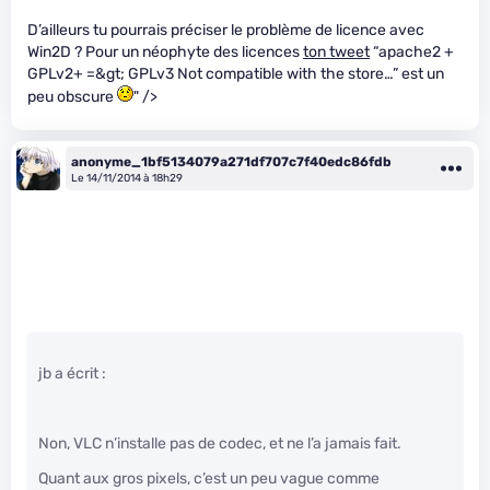
D’ailleurs tu pourrais préciser le problème de licence avec
Win2D ? Pour un néophyte des licences
ton tweet
“apache2 +
GPLv2+ =&gt; GPLv3 Not compatible with the store…” est un
peu obscure
" />
anonyme_1bf5134079a271df707c7f40edc86fdb
Le 14/11/2014 à 18h29
jb a écrit :
Non, VLC n’installe pas de codec, et ne l’a jamais fait.
Quant aux gros pixels, c’est un peu vague comme