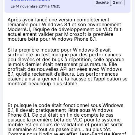
Société
2 min
Le 14 novembre 2014 à 17h35
Après avoir lancé une version complètement
remaniée pour Windows 8.1 et son environnement
ModernUI, l’équipe de développement de VLC fait
actuellement valider par Microsoft la première
mouture bêta pour Windows Phone 8.1.
Si la première mouture pour Windows 8 avait
surtout été un test marqué par des performances
peu élevées et des bugs à répétition,
celle apparue
le mois dernier
était nettement plus mature. Elle
profitait des nouvelles API arrivées avec
Windows
8.1
, qu’elle réclamait d’ailleurs. Les performances
étaient ainsi largement à la hausse et l’application se
montrait beaucoup plus stable.
Et puisque le code était fonctionnel sous
Windows
8.1
, il devait pratiquement l’être sous
Windows
Phone 8.1
. Ce qui était en fin de compte le cas
puisque la première bêta de VLC pour le système
mobile est en cours de validation et pourrait sortir
la semaine si tout se passe bien… au plus tôt.
Comme nous l’indique en effet Jean-Baptiste Kempf,