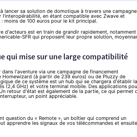
e à lancer sa solution de domotique à travers une campagne
r l’interopérabilité, en étant compatible avec Zwave et
: moins de 100 euros pour le kit principal.
e d'acteurs est en train de grandir rapidement, notamment
ericable
-
SFR
qui proposent leur propre solution, moyenna
 qui mise sur une large compatibilité
er dans l'aventure via une campagne de
financement
 de Homewizard (
à partir de 239 euros
) ou de Pluzzy de
algique de ce système est un hub qui se chargera d'établir l
tés (2,4 GHz) et votre terminal mobile. Des applications pou
n retour d'état est également de la partie, ce qui permet 
interrupteur, un point appréciable.
ent question du « Remote », un boîtier qui comprend un
 peut apprendre les signaux de vos télécommandes et ensuit