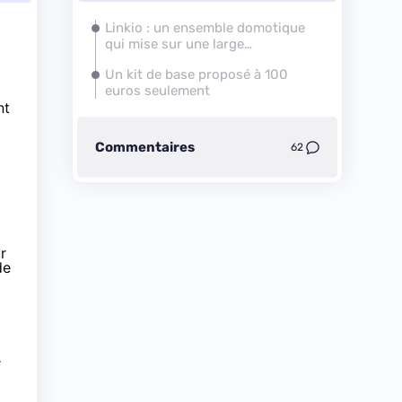
Linkio : un ensemble domotique
qui mise sur une large
compatibilité
Un kit de base proposé à 100
euros seulement
nt
Commentaires
62
a
r
de
e