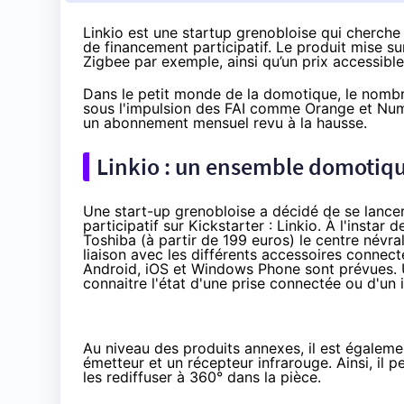
Linkio est une startup grenobloise qui cherch
de financement participatif. Le produit mise su
Zigbee par exemple, ainsi qu’un prix accessible 
Dans le petit monde de la domotique, le nombr
sous l'impulsion des FAI comme
Orange
et
Num
un abonnement mensuel revu à la hausse.
Linkio : un ensemble domotique
Une start-up grenobloise a décidé de se lanc
participatif
sur Kickstarter : Linkio. À l'instar
Toshiba (
à partir de 199 euros
) le centre névr
liaison avec les différents accessoires connec
Android, iOS et Windows Phone sont prévues. U
connaitre l'état d'une prise connectée ou d'un 
Au niveau des produits annexes, il est égalem
émetteur et un récepteur infrarouge. Ainsi, il
les rediffuser à 360° dans la pièce.