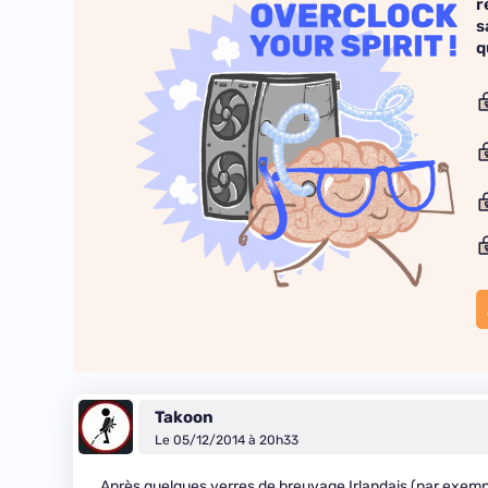
r
s
q
Takoon
Le 05/12/2014 à 20h33
Après quelques verres de breuvage Irlandais (par exemple